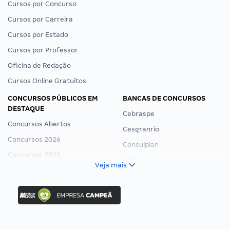
Cursos por Concurso
Cursos por Carreira
Cursos por Estado
Cursos por Professor
Oficina de Redação
Cursos Online Gratuitos
CONCURSOS PÚBLICOS EM
BANCAS DE CONCURSOS
DESTAQUE
Cebraspe
Concursos Abertos
Cesgranrio
Concursos 2026
Consulplan
Concursos 2025
FCC
Veja mais
Concurso Nacional Unificado
FGV
Concurso Ibama
Idecan
Concurso MPU
Selecon
Editais publicados
Uniase