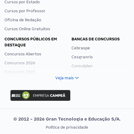
Cursos por Estado
Cursos por Professor
Oficina de Redação
Cursos Online Gratuitos
CONCURSOS PÚBLICOS EM
BANCAS DE CONCURSOS
DESTAQUE
Cebraspe
Concursos Abertos
Cesgranrio
Concursos 2026
Consulplan
Concursos 2025
FCC
Veja mais
Concurso Nacional Unificado
FGV
Concurso Ibama
Idecan
Concurso MPU
Selecon
Editais publicados
Uniase
© 2012 - 2026 Gran Tecnologia e Educação S/A.
Vunesp
Política de privacidade
CONCURSOS POR PROFISSÃO
EXAME DE ORDEM