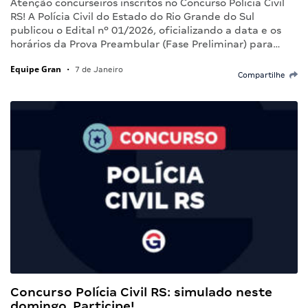
Atenção concurseiros inscritos no Concurso Polícia Civil
RS! A Polícia Civil do Estado do Rio Grande do Sul
publicou o Edital nº 01/2026, oficializando a data e os
horários da Prova Preambular (Fase Preliminar) para…
Equipe Gran
•
7 de Janeiro
Compartilhe
Concurso Polícia Civil RS: simulado neste
domingo. Participe!