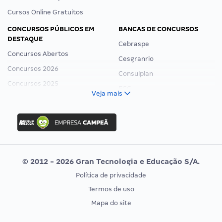
Cursos Online Gratuitos
CONCURSOS PÚBLICOS EM
BANCAS DE CONCURSOS
DESTAQUE
Cebraspe
Concursos Abertos
Cesgranrio
Concursos 2026
Consulplan
Concursos 2025
FCC
Veja mais
Concurso Nacional Unificado
FGV
Concurso Ibama
Idecan
Concurso MPU
Selecon
Editais publicados
Uniase
© 2012 - 2026 Gran Tecnologia e Educação S/A.
Vunesp
Política de privacidade
CONCURSOS POR PROFISSÃO
EXAME DE ORDEM
Termos de uso
Concursos Administrativos
OAB
Mapa do site
Concursos Educação
Prova OAB