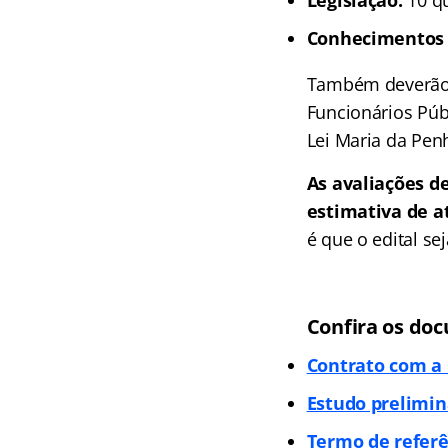
Legislação:
10 qu
Conhecimentos E
Também deverão s
Funcionários Públ
Lei Maria da Penh
As avaliações d
estimativa de at
é que o edital se
Confira os doc
Contrato com a
Estudo prelimin
Termo de referê