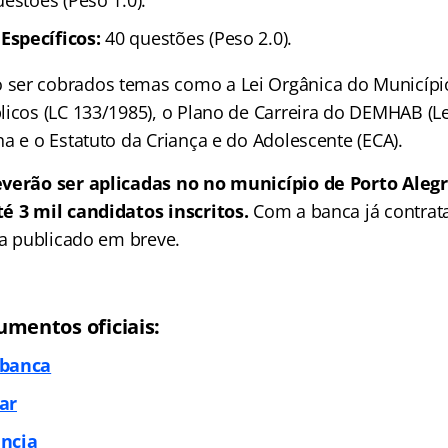
estões (Peso 1.0)
.
specíficos:
40 questões (Peso 2.0).
er cobrados temas como a Lei Orgânica do Município
icos (LC 133/1985), o Plano de Carreira do DEMHAB (Le
a e o Estatuto da Criança e do Adolescente (ECA).
everão ser aplicadas no no município de Porto Aleg
é 3 mil candidatos inscritos.
Com a banca já contrata
ja publicado em breve.
umentos oficiais:
 banca
ar
ncia