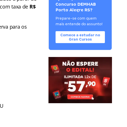
Concurso DEMHAB
 com taxa de
R$
Porto Alegre RS?
Prepare-se com quem
mais entende do assunto!
erva para os
Comece a estudar no
Gran Cursos
AU