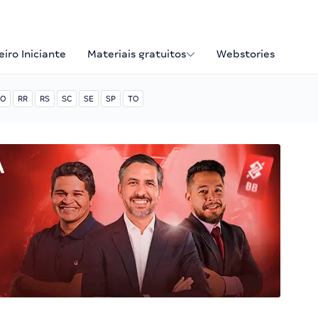
iro Iniciante
Materiais gratuitos
Webstories
O
RR
RS
SC
SE
SP
TO