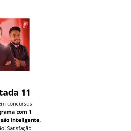
tada 11
 em concursos
grama com 1
isão Inteligente
.
o! Satisfação