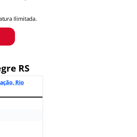
tura Ilimitada.
gre RS
ação, Rio