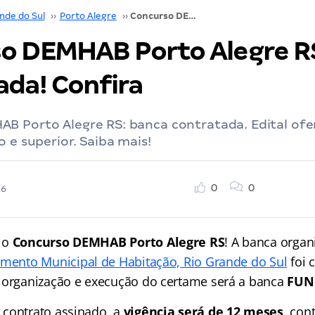
nde do Sul
››
Porto Alegre
››
Concurso DEMHAB Porto Alegre RS: banca contratada! Confira
o DEMHAB Porto Alegre R
ada! Confira
B Porto Alegre RS: banca contratada. Edital ofe
o e superior. Saiba mais!
0
0
26
 o
Concurso DEMHAB Porto Alegre RS
! A banca orga
mento Municipal de Habitação, Rio Grande do Sul
foi 
 organização e execução do certame será a banca
FUN
contrato assinado, a
vigência será de 12 meses
, con