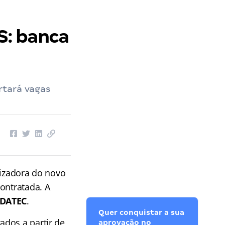
S: banca
rtará vagas
nizadora do novo
contratada. A
DATEC
.
Quer conquistar a sua
tados a partir de
aprovação no