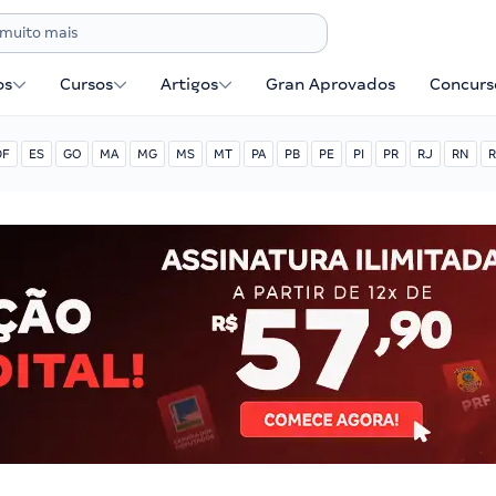
os
Cursos
Artigos
Gran Aprovados
Concurse
DF
ES
GO
MA
MG
MS
MT
PA
PB
PE
PI
PR
RJ
RN
R