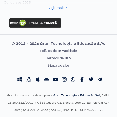
Concursos 2025
FCC
Veja mais
Concurso Nacional Unificado
FGV
Concurso Ibama
Idecan
Concurso MPU
Selecon
Editais publicados
Uniase
© 2012 - 2026 Gran Tecnologia e Educação S/A.
Vunesp
Política de privacidade
CONCURSOS POR PROFISSÃO
EXAME DE ORDEM
Termos de uso
Concursos Administrativos
OAB
Mapa do site
Concursos Educação
Prova OAB
Concursos Fiscais
Calendário OAB
Concursos Jurídicos
Questões OAB
Concursos Militares
Recursos OAB
Gran é uma marca da empresa
Gran Tecnologia e Educação S/A
, CNPJ:
Concursos Policiais
Exame de Ordem
18.260.822/0001-77, SBS Quadra 02, Bloco J, Lote 10, Edifício Carlton
Concursos Saúde
Tower, Sala 201, 2º Andar, Asa Sul, Brasília-DF, CEP 70.070-120.
Concursos Tribunais