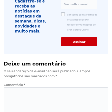
Cadastre-se e
receba as
notícias em
Concordo com a Política de
destaque da
Privacidade e aceito
semana, dicas,
receber comunicações do
novidades e
Gran Cursos Online.
muito mais.
Deixe um comentário
O seu endereço de e-mail não será publicado.
Campos
obrigatórios são marcados com
*
Comentário
*