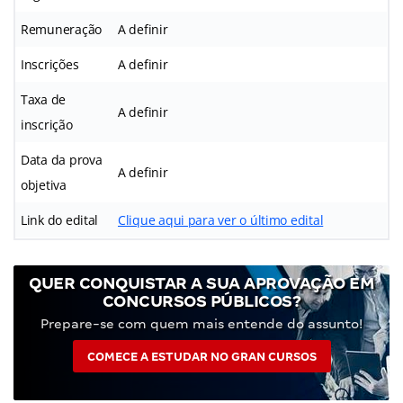
Remuneração
A definir
Inscrições
A definir
Taxa de
A definir
inscrição
Data da prova
A definir
objetiva
Link do edital
Clique aqui para ver o último edital
QUER CONQUISTAR A SUA APROVAÇÃO EM
CONCURSOS PÚBLICOS?
Prepare-se com quem mais entende do assunto!
COMECE A ESTUDAR NO GRAN CURSOS