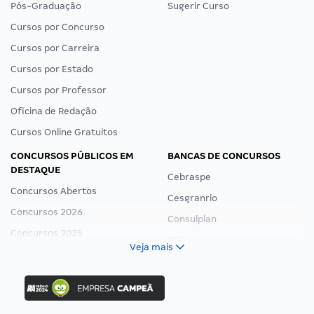
Pós-Graduação
Sugerir Curso
Cursos por Concurso
Cursos por Carreira
Cursos por Estado
Cursos por Professor
Oficina de Redação
Cursos Online Gratuitos
CONCURSOS PÚBLICOS EM
BANCAS DE CONCURSOS
DESTAQUE
Cebraspe
Concursos Abertos
Cesgranrio
Concursos 2026
Consulplan
Concursos 2025
FCC
Veja mais
Concurso Nacional Unificado
FGV
Concurso Ibama
Idecan
Concurso MPU
Selecon