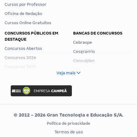
Cursos por Professor
Oficina de Redação
Cursos Online Gratuitos
CONCURSOS PÚBLICOS EM
BANCAS DE CONCURSOS
DESTAQUE
Cebraspe
Concursos Abertos
Cesgranrio
Concursos 2026
Consulplan
Concursos 2025
FCC
Veja mais
Concurso Nacional Unificado
FGV
Concurso Ibama
Idecan
Concurso MPU
Selecon
Editais publicados
Uniase
© 2012 - 2026 Gran Tecnologia e Educação S/A.
Vunesp
Política de privacidade
CONCURSOS POR PROFISSÃO
EXAME DE ORDEM
Termos de uso
Concursos Administrativos
OAB