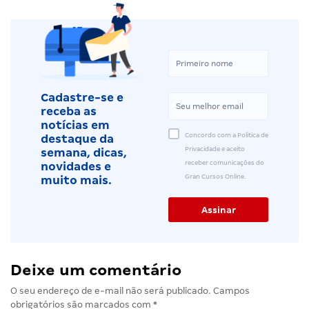
Cadastre-se e
receba as
notícias em
Concordo com a Política de
destaque da
Privacidade e aceito
semana, dicas,
receber comunicações do
novidades e
Gran Cursos Online.
muito mais.
Deixe um comentário
O seu endereço de e-mail não será publicado.
Campos
obrigatórios são marcados com
*