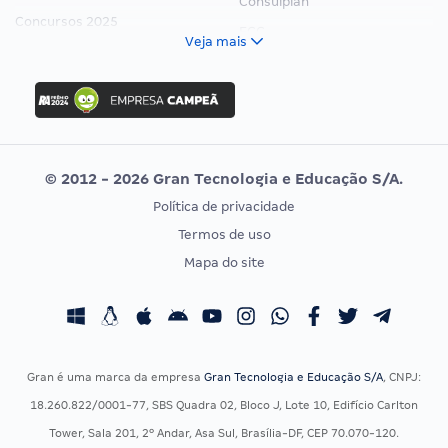
Consulplan
Concursos 2025
FCC
Veja mais
Concurso Nacional Unificado
FGV
Concurso Ibama
Idecan
Concurso MPU
Selecon
Editais publicados
Uniase
© 2012 - 2026 Gran Tecnologia e Educação S/A.
Vunesp
Política de privacidade
CONCURSOS POR PROFISSÃO
EXAME DE ORDEM
Termos de uso
Concursos Administrativos
OAB
Mapa do site
Concursos Educação
Prova OAB
Concursos Fiscais
Calendário OAB
Concursos Jurídicos
Questões OAB
Concursos Militares
Recursos OAB
Gran é uma marca da empresa
Gran Tecnologia e Educação S/A
, CNPJ:
Concursos Policiais
Exame de Ordem
18.260.822/0001-77, SBS Quadra 02, Bloco J, Lote 10, Edifício Carlton
Concursos Saúde
Tower, Sala 201, 2º Andar, Asa Sul, Brasília-DF, CEP 70.070-120.