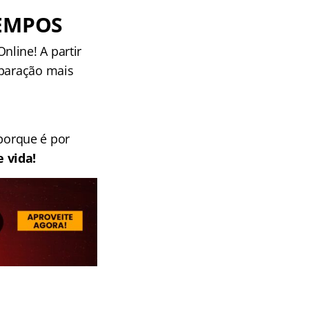
TEMPOS
line! A partir
paração mais
 porque é por
 vida!