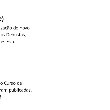
e)
ização do novo
ais Dentistas,
reserva.
no Curso de
oram publicadas.
!