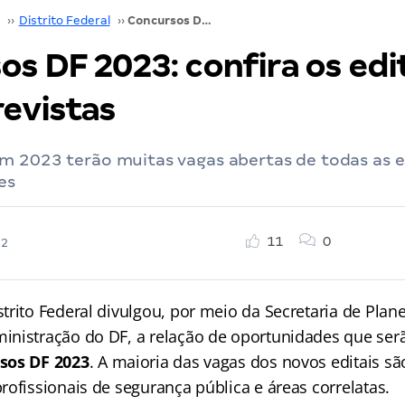
››
Distrito Federal
››
Concursos DF 2023: confira os editais e as vagas previstas
s DF 2023: confira os edit
revistas
m 2023 terão muitas vagas abertas de todas as e
es
11
0
22
trito Federal divulgou, por meio da Secretaria de Plan
nistração do DF, a relação de oportunidades que ser
sos DF 2023
. A maioria das vagas dos novos editais sã
ofissionais de segurança pública e áreas correlatas.