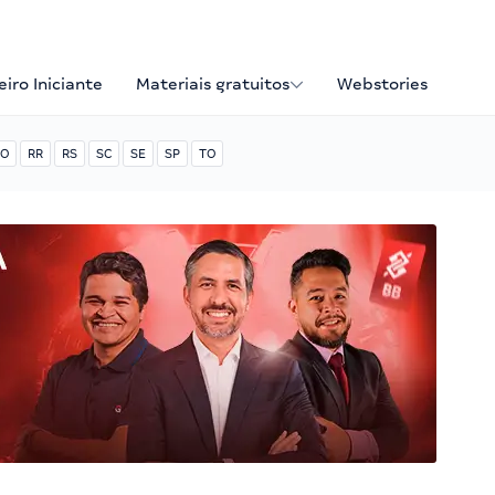
iro Iniciante
Materiais gratuitos
Webstories
O
RR
RS
SC
SE
SP
TO