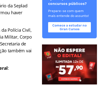
concursos públicos?
ário da Seplad
Prepare-se com quem
irmou haver
mais entende do assunto!
Comece a estudar no
a Polícia Civil,
Gran Cursos
a Militar, Corpo
Secretaria de
ação também vai
eral
: