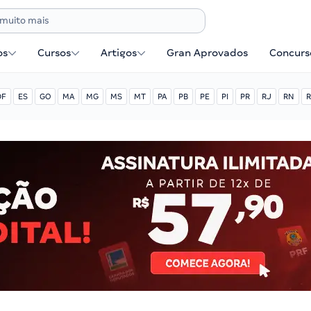
os
Cursos
Artigos
Gran Aprovados
Concurse
DF
ES
GO
MA
MG
MS
MT
PA
PB
PE
PI
PR
RJ
RN
R