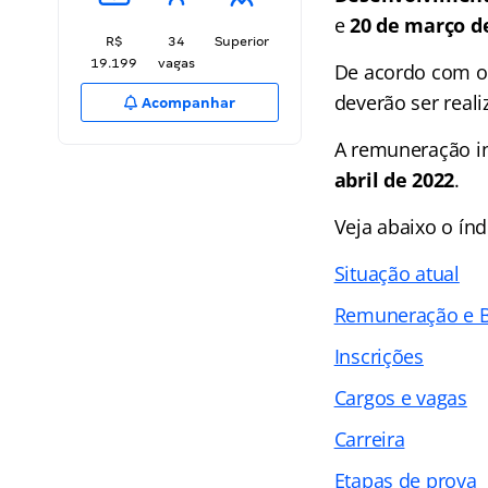
e
20 de março d
R$
34
Superior
19.199
vagas
De acordo com 
deverão ser real
Acompanhar
A remuneração in
abril de 2022
.
Veja abaixo o
índ
Situação atual
Remuneração e B
Inscrições
Cargos e vagas
Carreira
Etapas de prova