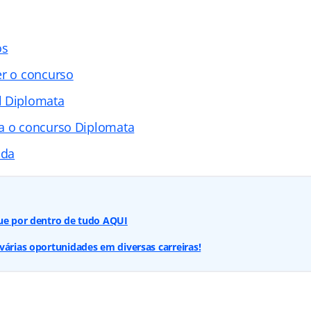
os
er o concurso
l Diplomata
a o concurso Diplomata
ada
que por dentro de tudo AQUI
várias oportunidades em diversas carreiras!