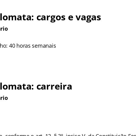
plomata: cargos e vagas
ário
lho: 40 horas semanais
plomata: carreira
ário