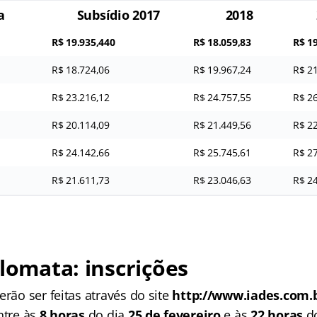
a
Subsídio 2017
2018
R$ 19.935,440
R$ 18.059,83
R$ 1
R$ 18.724,06
R$ 19.967,24
R$ 2
R$ 23.216,12
R$ 24.757,55
R$ 2
R$ 20.114,09
R$ 21.449,56
R$ 2
R$ 24.142,66
R$ 25.745,61
R$ 2
R$ 21.611,73
R$ 23.046,63
R$ 2
plomata: inscrições
erão ser feitas através do site
http://www.iades.com.
ntre às
8 horas
do dia
25 de fevereiro
e às
22 horas
d