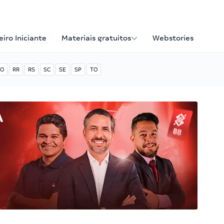
iro Iniciante
Materiais gratuitos
Webstories
O
RR
RS
SC
SE
SP
TO