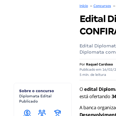
Início
››
Concursos
››
Edital D
CONFIR
Edital Diplomat
Diplomata com s
Por
Raquel Cardoso
Publicado em
16/02/
5 min. de leitura
O
edital Diplom
Sobre o concurso
está ofertando
3
Diplomata Edital
Publicado
A banca organiz
Desenvolviment