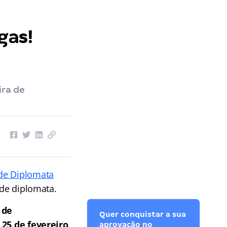
gas!
ira de
 de Diplomata
 de diplomata.
 de
Quer conquistar a sua
s
25 de fevereiro
aprovação no