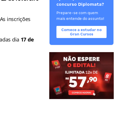
concurso Diplomata?
Prepare-se com quem
 As inscrições
mais entende do assunto!
Comece a estudar no
Gran Cursos
cadas dia
17 de