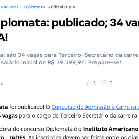
Nacional
››
Diplomata
››
Edital Diplomata: publicado; 34 vagas! CONFIRA!
iplomata: publicado; 34 va
A!
a: são 34 vagas para Terceiro-Secretário da carre
alário inicial de R$ 19.199,96! Prepare-se!
1
0
22
ata
foi publicado! O
Concurso de Admissão à Carreira
4 vagas
para o cargo de Terceiro-Secretário da carreira
adora do concurso Diplomata é o
Instituto Americano
o – IADES
. As inscrições devem ser feitas entre os dia