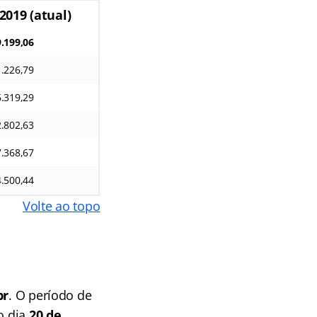
2019 (atual)
9.199,06
1.226,79
6.319,29
2.802,63
7.368,67
4.500,44
Volte ao topo
br
. O período de
o dia
20 de