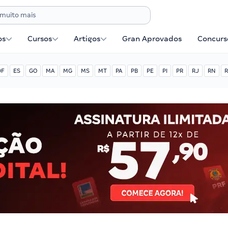
os
Cursos
Artigos
Gran Aprovados
Concurse
DF
ES
GO
MA
MG
MS
MT
PA
PB
PE
PI
PR
RJ
RN
R