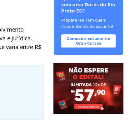
concurso Dores do Rio
Preto ES?
Prepare-se com quem
mais entende do assunto!
olvimento
a e jurídica.
Comece a estudar no
Gran Cursos
e varia entre R$