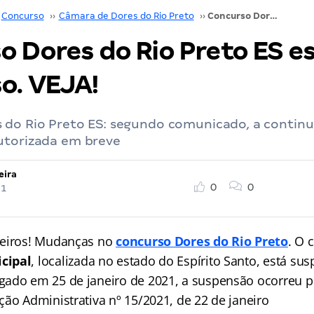
Concurso
››
Câmara de Dores do Rio Preto
››
Concurso Dores do Rio Preto ES está suspenso. VEJA!
o Dores do Rio Preto ES e
o. VEJA!
 do Rio Preto ES: segundo comunicado, a contin
utorizada em breve
eira
0
0
21
seiros! Mudanças no
concurso Dores do Rio Preto
. O 
cipal
, localizada no estado do Espírito Santo, está s
ado em 25 de janeiro de 2021, a suspensão ocorreu p
ção Administrativa nº 15/2021, de 22 de janeiro