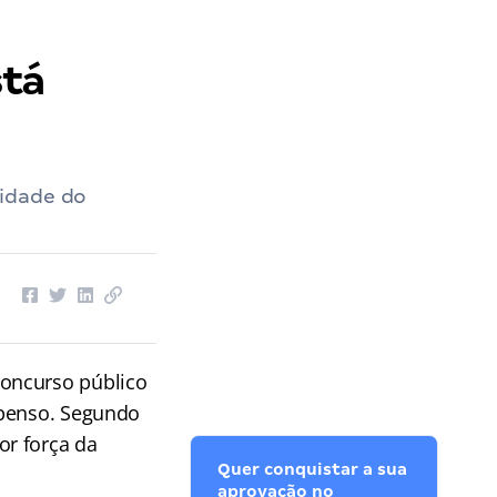
stá
uidade do
concurso público
uspenso. Segundo
or força da
Quer conquistar a sua
aprovação no