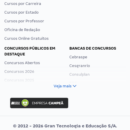
Cursos por Carreira
Cursos por Estado
Cursos por Professor
Oficina de Redação
Cursos Online Gratuitos
CONCURSOS PÚBLICOS EM
BANCAS DE CONCURSOS
DESTAQUE
Cebraspe
Concursos Abertos
Cesgranrio
Concursos 2026
Consulplan
Concursos 2025
FCC
Veja mais
Concurso Nacional Unificado
FGV
Concurso Ibama
Idecan
Concurso MPU
Selecon
Editais publicados
Uniase
© 2012 - 2026 Gran Tecnologia e Educação S/A.
Vunesp