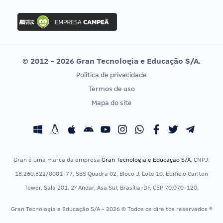
FGV
Concurso Ibama
Idecan
Concurso MPU
Selecon
Editais publicados
Uniase
© 2012 - 2026 Gran Tecnologia e Educação S/A.
Vunesp
Política de privacidade
CONCURSOS POR PROFISSÃO
EXAME DE ORDEM
Termos de uso
Concursos Administrativos
OAB
Mapa do site
Concursos Educação
Prova OAB
Concursos Fiscais
Calendário OAB
Concursos Jurídicos
Questões OAB
Concursos Militares
Recursos OAB
Gran é uma marca da empresa
Gran Tecnologia e Educação S/A
, CNPJ:
Concursos Policiais
Exame de Ordem
18.260.822/0001-77, SBS Quadra 02, Bloco J, Lote 10, Edifício Carlton
Concursos Saúde
Tower, Sala 201, 2º Andar, Asa Sul, Brasília-DF, CEP 70.070-120.
Concursos Tribunais
Gran Tecnologia e Educação S/A - 2026 © Todos os direitos reservados ®
Residência Multiprofissional