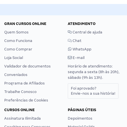
GRAN CURSOS ONLINE
ATENDIMENTO
Quem Somos
Central de ajuda
Como Funciona
Chat
Como Comprar
WhatsApp
Loja Social
E-mail
Validador de documentos
Horário de atendimento:
segunda a sexta (8h às 20h),
Conveniados
sábado (9h às 13h).
Programa de Afiliados
Foi aprovado?
Trabalhe Conosco
Envie-nos a sua história!
Preferências de Cookies
CURSOS ONLINE
PÁGINAS ÚTEIS
Assinatura Ilimitada
Depoimentos
Coaching para Concursos
Material Grátis