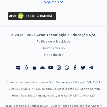
Veja mais
Concurso Nacional Unificado
FGV
Concurso Ibama
Idecan
Concurso MPU
Selecon
Editais publicados
Uniase
© 2012 - 2026 Gran Tecnologia e Educação S/A.
Vunesp
Política de privacidade
CONCURSOS POR PROFISSÃO
EXAME DE ORDEM
Termos de uso
Concursos Administrativos
OAB
Mapa do site
Concursos Educação
Prova OAB
Concursos Fiscais
Calendário OAB
Concursos Jurídicos
Questões OAB
Concursos Militares
Recursos OAB
Gran é uma marca da empresa
Gran Tecnologia e Educação S/A
, CNPJ:
Concursos Policiais
Exame de Ordem
18.260.822/0001-77, SBS Quadra 02, Bloco J, Lote 10, Edifício Carlton
Concursos Saúde
Tower, Sala 201, 2º Andar, Asa Sul, Brasília-DF, CEP 70.070-120.
Concursos Tribunais
Gran Tecnologia e Educação S/A - 2026 © Todos os direitos reservados ®