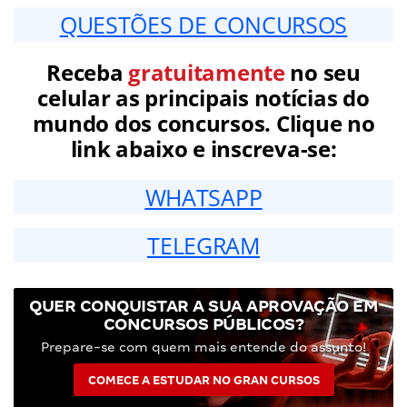
QUESTÕES DE CONCURSOS
Receba
gratuitamente
no seu
celular as principais notícias do
mundo dos concursos. Clique no
link abaixo e inscreva-se:
WHATSAPP
TELEGRAM
QUER CONQUISTAR A SUA APROVAÇÃO EM
CONCURSOS PÚBLICOS?
Prepare-se com quem mais entende do assunto!
COMECE A ESTUDAR NO GRAN CURSOS