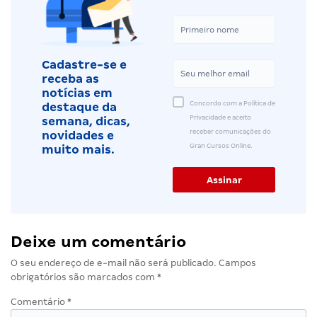
Cadastre-se e
receba as
notícias em
Concordo com a Política de
destaque da
Privacidade e aceito
semana, dicas,
receber comunicações do
novidades e
Gran Cursos Online.
muito mais.
Deixe um comentário
O seu endereço de e-mail não será publicado.
Campos
obrigatórios são marcados com
*
Comentário
*