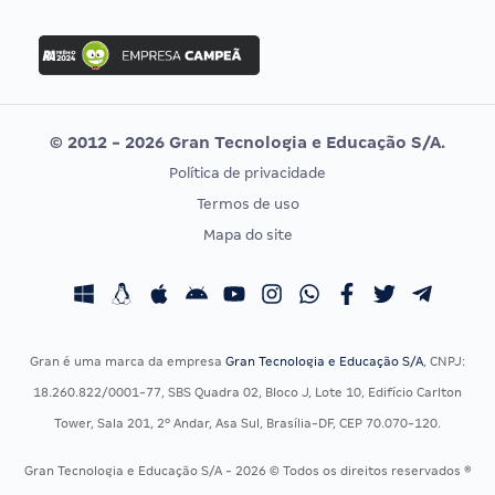
Concurso Nacional Unificado
FGV
Concurso Ibama
Idecan
Concurso MPU
Selecon
Editais publicados
Uniase
© 2012 - 2026 Gran Tecnologia e Educação S/A.
Vunesp
Política de privacidade
CONCURSOS POR PROFISSÃO
EXAME DE ORDEM
Termos de uso
Concursos Administrativos
OAB
Mapa do site
Concursos Educação
Prova OAB
Concursos Fiscais
Calendário OAB
Concursos Jurídicos
Questões OAB
Concursos Militares
Recursos OAB
Gran é uma marca da empresa
Gran Tecnologia e Educação S/A
, CNPJ:
Concursos Policiais
Exame de Ordem
18.260.822/0001-77, SBS Quadra 02, Bloco J, Lote 10, Edifício Carlton
Concursos Saúde
Tower, Sala 201, 2º Andar, Asa Sul, Brasília-DF, CEP 70.070-120.
Concursos Tribunais
Gran Tecnologia e Educação S/A - 2026 © Todos os direitos reservados ®
Residência Multiprofissional