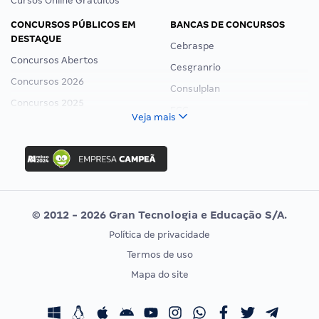
Cursos Online Gratuitos
CONCURSOS PÚBLICOS EM
BANCAS DE CONCURSOS
DESTAQUE
Cebraspe
Concursos Abertos
Cesgranrio
Concursos 2026
Consulplan
Concursos 2025
FCC
Veja mais
Concurso Nacional Unificado
FGV
Concurso Ibama
Idecan
Concurso MPU
Selecon
Editais publicados
Uniase
© 2012 - 2026 Gran Tecnologia e Educação S/A.
Vunesp
Política de privacidade
CONCURSOS POR PROFISSÃO
EXAME DE ORDEM
Termos de uso
Concursos Administrativos
OAB
Mapa do site
Concursos Educação
Prova OAB
Concursos Fiscais
Calendário OAB