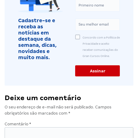
Cadastre-se e
receba as
notícias em
Concordo com a Política de
destaque da
Privacidade e aceito
semana, dicas,
receber comunicações do
novidades e
Gran Cursos Online.
muito mais.
Deixe um comentário
O seu endereço de e-mail não será publicado.
Campos
obrigatórios são marcados com
*
Comentário
*