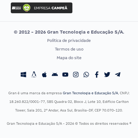
Concurso Ibama
Idecan
Concurso MPU
Selecon
Editais publicados
Uniase
© 2012 - 2026 Gran Tecnologia e Educação S/A.
Vunesp
Política de privacidade
CONCURSOS POR PROFISSÃO
EXAME DE ORDEM
Termos de uso
Concursos Administrativos
OAB
Mapa do site
Concursos Educação
Prova OAB
Concursos Fiscais
Calendário OAB
Concursos Jurídicos
Questões OAB
Concursos Militares
Recursos OAB
Gran é uma marca da empresa
Gran Tecnologia e Educação S/A
, CNPJ:
Concursos Policiais
Exame de Ordem
18.260.822/0001-77, SBS Quadra 02, Bloco J, Lote 10, Edifício Carlton
Concursos Saúde
Tower, Sala 201, 2º Andar, Asa Sul, Brasília-DF, CEP 70.070-120.
Concursos Tribunais
Gran Tecnologia e Educação S/A - 2026 © Todos os direitos reservados ®
Residência Multiprofissional