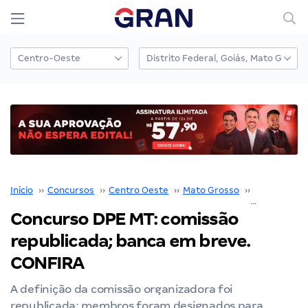
Início
››
Concursos
››
Centro Oeste
››
Mato Grosso
››
DPE MT
››
C
Concurso DPE MT: comissão
republicada; banca em breve.
CONFIRA
A definição da comissão organizadora foi
republicada; membros foram designados para