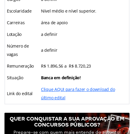
Escolaridade
Nível médio e nível superior.
Carreiras
área de apoio
Lotação
a definir
Número de
a definir
vagas
Remuneração
R$ 1.896,56 a R$ 8.720,23
Situação
Banca em definição!
Clique AQUI para fazer o download do
Link do edital
último edital
QUER CONQUISTAR A SUA APROVAÇÃO EM
CONCURSOS PÚBLICOS?
Prepare-se com quem mais entende do assunto!