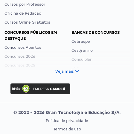
Cursos por Professor
Oficina de Redação
Cursos Online Gratuitos
CONCURSOS PÚBLICOS EM
BANCAS DE CONCURSOS
DESTAQUE
Cebraspe
Concursos Abertos
Cesgranrio
Concursos 2026
Consulplan
Concursos 2025
FCC
Veja mais
Concurso Nacional Unificado
FGV
Concurso Ibama
Idecan
Concurso MPU
Selecon
Editais publicados
Uniase
© 2012 - 2026 Gran Tecnologia e Educação S/A.
Vunesp
Política de privacidade
CONCURSOS POR PROFISSÃO
EXAME DE ORDEM
Termos de uso
Concursos Administrativos
OAB