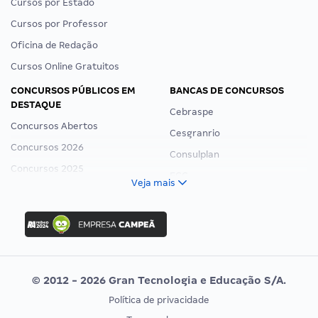
Cursos por Estado
Cursos por Professor
Oficina de Redação
Cursos Online Gratuitos
CONCURSOS PÚBLICOS EM
BANCAS DE CONCURSOS
DESTAQUE
Cebraspe
Concursos Abertos
Cesgranrio
Concursos 2026
Consulplan
Concursos 2025
FCC
Veja mais
Concurso Nacional Unificado
FGV
Concurso Ibama
Idecan
Concurso MPU
Selecon
Editais publicados
Uniase
© 2012 - 2026 Gran Tecnologia e Educação S/A.
Vunesp
Política de privacidade
CONCURSOS POR PROFISSÃO
EXAME DE ORDEM