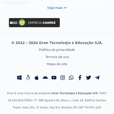
Concursos 2025
FCC
Veja mais
Concurso Nacional Unificado
FGV
Concurso Ibama
Idecan
Concurso MPU
Selecon
Editais publicados
Uniase
© 2012 - 2026 Gran Tecnologia e Educação S/A.
Vunesp
Política de privacidade
CONCURSOS POR PROFISSÃO
EXAME DE ORDEM
Termos de uso
Concursos Administrativos
OAB
Mapa do site
Concursos Educação
Prova OAB
Concursos Fiscais
Calendário OAB
Concursos Jurídicos
Questões OAB
Concursos Militares
Recursos OAB
Gran é uma marca da empresa
Gran Tecnologia e Educação S/A
, CNPJ:
Concursos Policiais
Exame de Ordem
18.260.822/0001-77, SBS Quadra 02, Bloco J, Lote 10, Edifício Carlton
Concursos Saúde
Tower, Sala 201, 2º Andar, Asa Sul, Brasília-DF, CEP 70.070-120.
Concursos Tribunais