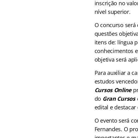
inscrição no valo
nível superior.
O concurso será 
questões objetiva
itens de: língua 
conhecimentos es
objetiva será apl
Para auxiliar a 
estudos vencedor
Cursos Online
pr
do
Gran Cursos 
edital e destaca
O evento será co
Fernandes. O prof
importantes e ma