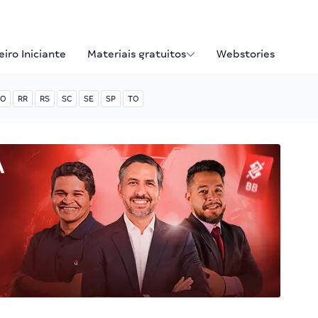
iro Iniciante
Materiais gratuitos
Webstories
O
RR
RS
SC
SE
SP
TO