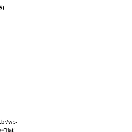
S)
m.br/wp-
=”flat”