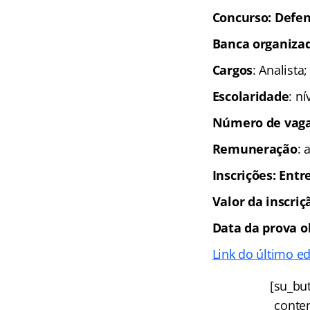
Concurso: Defen
Banca organiza
Cargos
: Analista
Escolaridade
: n
Número de vaga
Remuneração
: 
Inscrições
: Entr
Valor da inscriç
Data da prova o
Link do último ed
[su_but
conten