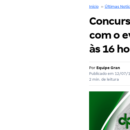
Início
››
Últimas Notíc
Concurs
com o ev
às 16 ho
Por
Equipe Gran
Publicado em
12/07/
2 min. de leitura