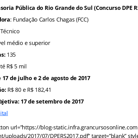
soria Pública do Rio Grande do Sul (Concurso DPE R
dora
: Fundação Carlos Chagas (FCC)
; Técnico
ível médio e superior
s:
135
até R$ 5 mil
e 17 de julho e 2 de agosto de 2017
ão:
R$ 80 e R$ 182,41
bjetiva: 17 de setembro de 2017
ital
ton url=”https://blog-static.infra.grancursosonline.co
t/uploads/2017/07/DPERS2017.pdf” target=”blank” style