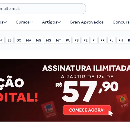
os
Cursos
Artigos
Gran Aprovados
Concurse
DF
ES
GO
MA
MG
MS
MT
PA
PB
PE
PI
PR
RJ
RN
R