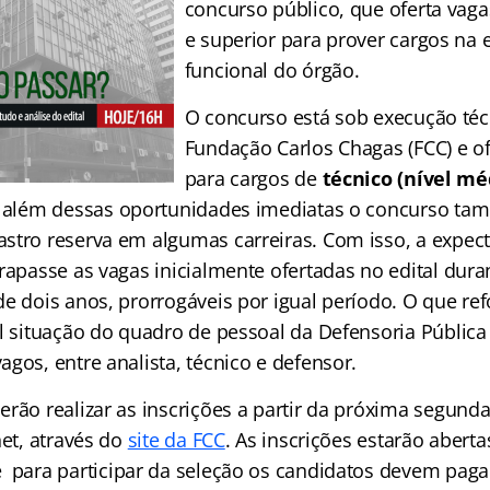
concurso público, que oferta vaga
e superior para prover cargos na 
funcional do órgão.
O concurso está sob execução téc
Fundação Carlos Chagas (FCC) e of
para cargos de
técnico (nível mé
, além dessas oportunidades imediatas o concurso tam
stro reserva em algumas carreiras. Com isso, a expect
rapasse as vagas inicialmente ofertadas no edital dura
e dois anos, prorrogáveis por igual período. O que ref
al situação do quadro de pessoal da Defensoria Pública
gos, entre analista, técnico e defensor.
rão realizar as inscrições a partir da próxima segunda-
net, através do
site da FCC
. As inscrições estarão aberta
 para participar da seleção os candidatos devem paga