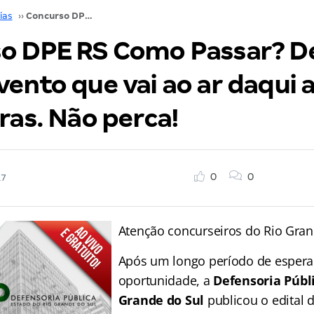
ias
››
Concurso DPE RS Como Passar? Descubra com o evento que vai ao ar daqui a pouco, às 16 horas. Não perca!
o DPE RS Como Passar? D
ento que vai ao ar daqui 
ras. Não perca!
0
0
17
Atenção concurseiros do Rio Gran
Após um longo período de espera
oportunidade, a
Defensoria Públi
Grande do Sul
publicou o edital 