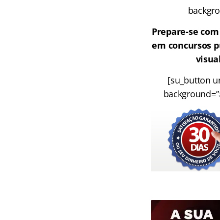
backgrou
Prepare-se com
em concursos pú
visua
[su_button ur
background=”#