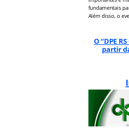
fundamentais par
Além disso, o ev
O “DPE RS 
partir 