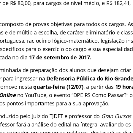
r de R$ 80,00, para cargos de nível médio, e R$ 182,41,
composto de provas objetivas para todos os cargos. As
s e de múltipla escolha, de caráter eliminatório e class
portuguesa, raciocínio lógico-matemático, legislação ins
pecíficos para o exercício do cargo e sua especialidad
icada no dia
17 de setembro de 2017.
caminhada de preparação dos alunos que desejam criar
 para ingressar na
Defensoria Pública do Rio Grande
omove nesta
quarta-feira (12/07)
, a partir das
19 hor
Online
no YouTube, o evento “DPE RS Como Passar?” pa
r os pontos importantes para a sua aprovação.
nduzido pelo Juiz do TJDFT e professor do
Gran Cursos 
essor fará a análise do edital na íntegra, avaliando o
is cobrados em concursos militares, destacará as disc