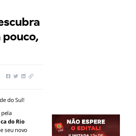
escubra
a pouco,
de do Sul!
 pela
ca do Rio
de seu novo