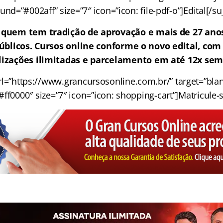
nd=”#002aff” size=”7″ icon=”icon: file-pdf-o”]Edital[/s
 quem tem tradição de aprovação e mais de 27 anos
blicos. Cursos online conforme o novo edital, com 
lizações ilimitadas e parcelamento em até 12x sem
l=”https://www.grancursosonline.com.br/” target=”blank
ff0000″ size=”7″ icon=”icon: shopping-cart”]Matricule-s