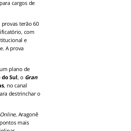
 para cargos de
 provas terão 60
ificatório, com
titucional e
e. A prova
 um plano de
 do Sul
, o
Gran
as
, no canal
ra destrinchar o
Online
, Aragonê
s pontos mais
iplinas