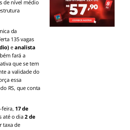
s de nível médio
estrutura
nica da
erta 135 vagas
dio)
e
analista
bém fará a
ativa que se tem
nte a validade do
orça essa
 do RS, que conta
feira,
17 de
s até o dia
2 de
r taxa de