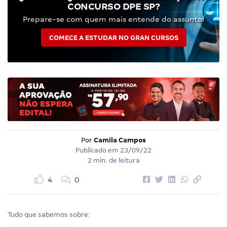
CONCURSO DPE SP?
Prepare-se com quem mais entende do assunto!
COMECE A ESTUDAR NO GRAN CURSOS
Por
Camila Campos
Publicado em
23/09/22
2 min. de leitura
4
0
Tudo que sabemos sobre: