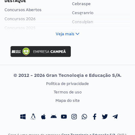
DESTAQUE
Cebraspe
Concursos Abertos
Cesgranrio
Concursos 2026
Consulplan
Concursos 2025
FCC
Veja mais
Concurso Nacional Unificado
FGV
Concurso Ibama
Idecan
Concurso MPU
Selecon
Editais publicados
Uniase
© 2012 - 2026 Gran Tecnologia e Educação S/A.
Vunesp
Política de privacidade
CONCURSOS POR PROFISSÃO
EXAME DE ORDEM
Termos de uso
Concursos Administrativos
OAB
Mapa do site
Concursos Educação
Prova OAB
Concursos Fiscais
Calendário OAB
Concursos Jurídicos
Questões OAB
Concursos Militares
Recursos OAB