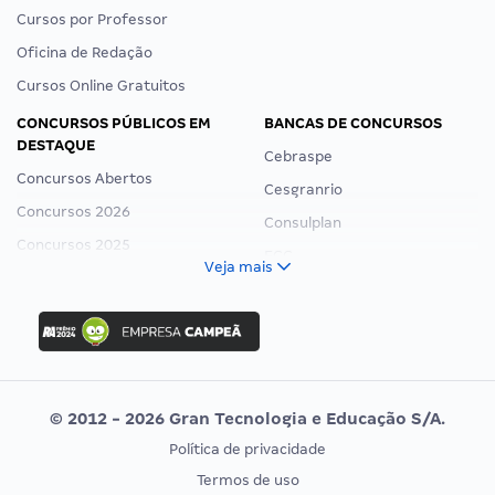
Cursos por Professor
Oficina de Redação
Cursos Online Gratuitos
CONCURSOS PÚBLICOS EM
BANCAS DE CONCURSOS
DESTAQUE
Cebraspe
Concursos Abertos
Cesgranrio
Concursos 2026
Consulplan
Concursos 2025
FCC
Veja mais
Concurso Nacional Unificado
FGV
Concurso Ibama
Idecan
Concurso MPU
Selecon
Editais publicados
Uniase
© 2012 - 2026 Gran Tecnologia e Educação S/A.
Vunesp
Política de privacidade
CONCURSOS POR PROFISSÃO
EXAME DE ORDEM
Termos de uso
Concursos Administrativos
OAB