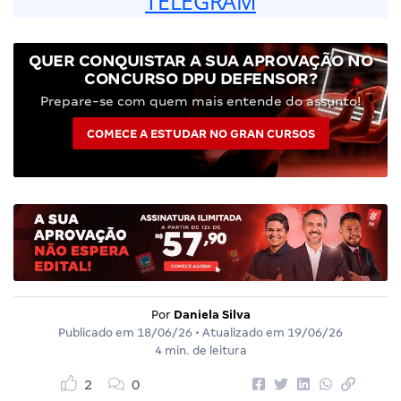
TELEGRAM
QUER CONQUISTAR A SUA APROVAÇÃO NO
CONCURSO DPU DEFENSOR?
Prepare-se com quem mais entende do assunto!
COMECE A ESTUDAR NO GRAN CURSOS
Por
Daniela Silva
Publicado em
18/06/26
• Atualizado em
19/06/26
4 min. de leitura
2
0