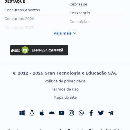
DESTAQUE
Cebraspe
Concursos Abertos
Cesgranrio
Concursos 2026
Consulplan
Concursos 2025
FCC
Veja mais
Concurso Nacional Unificado
FGV
Concurso Ibama
Idecan
Concurso MPU
Selecon
Editais publicados
Uniase
© 2012 - 2026 Gran Tecnologia e Educação S/A.
Vunesp
Política de privacidade
CONCURSOS POR PROFISSÃO
EXAME DE ORDEM
Termos de uso
Concursos Administrativos
OAB
Mapa do site
Concursos Educação
Prova OAB
Concursos Fiscais
Calendário OAB
Concursos Jurídicos
Questões OAB
Concursos Militares
Recursos OAB