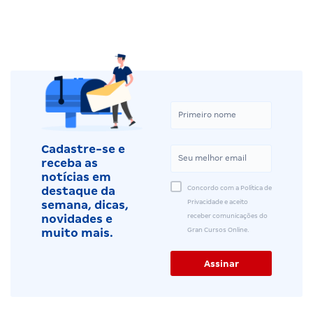
Cadastre-se e
receba as
notícias em
Concordo com a Política de
destaque da
Privacidade e aceito
semana, dicas,
receber comunicações do
novidades e
Gran Cursos Online.
muito mais.