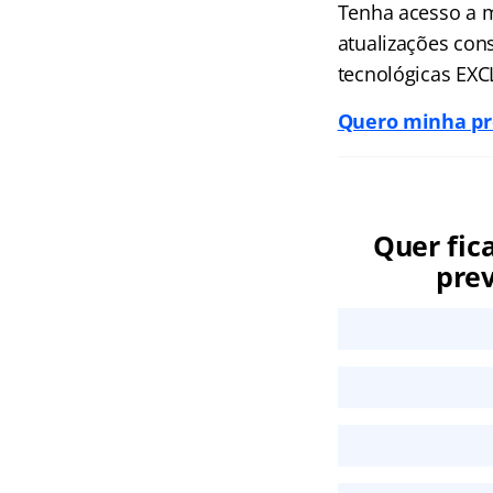
Tenha acesso a m
atualizações
cons
tecnológicas EXC
Quero minha pre
Quer fic
prev