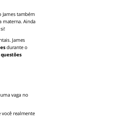
nho James também
ua materna.
Ainda
si!
ntais. James
ões
durante o
 questões
a uma vaga no
e você realmente