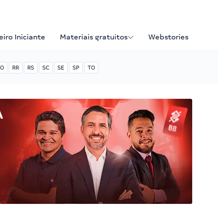
iro Iniciante
Materiais gratuitos
Webstories
O
RR
RS
SC
SE
SP
TO