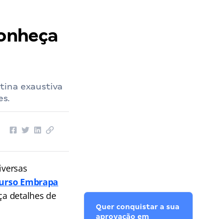
conheça
tina exaustiva
es.
iversas
urso Embrapa
ça detalhes de
Quer conquistar a sua
aprovação em