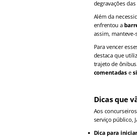
degravações das a
Além da necessid
enfrentou a
barr
assim, manteve-s
Para vencer esse
destaca que util
trajeto de ônibus
comentadas
e
s
Dicas que v
Aos concurseiros
serviço público, 
Dica para inicia