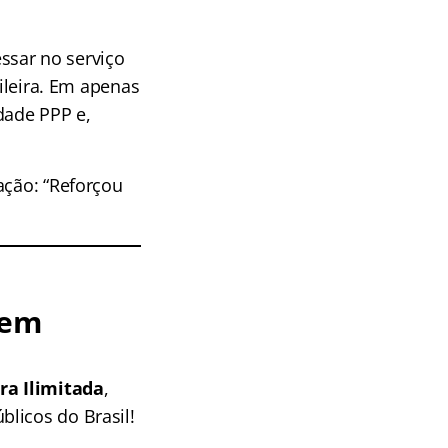
ssar no serviço
sileira. Em apenas
ade PPP e,
ação: “Reforçou
 em
ra Ilimitada
,
blicos do Brasi
l!