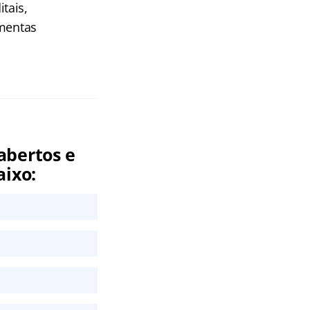
tais,
amentas
abertos e
aixo: