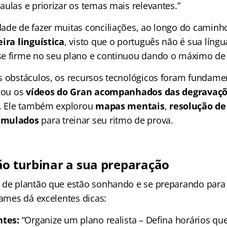
ulas e priorizar os temas mais relevantes.”
ade de fazer muitas conciliações, ao longo do cami
eira linguística
, visto que o português não é sua líng
e firme no seu plano e continuou dando o máximo de 
s obstáculos, os recursos tecnológicos foram fundame
izou os
vídeos do Gran acompanhados das degravaç
.
Ele também explorou
mapas mentais
,
resolução de
imulados
para treinar seu ritmo de prova.
ão turbinar a sua preparação
 de plantão que estão sonhando e se preparando par
James dá excelentes dicas:
ntes:
“Organize um plano realista – Defina horários qu