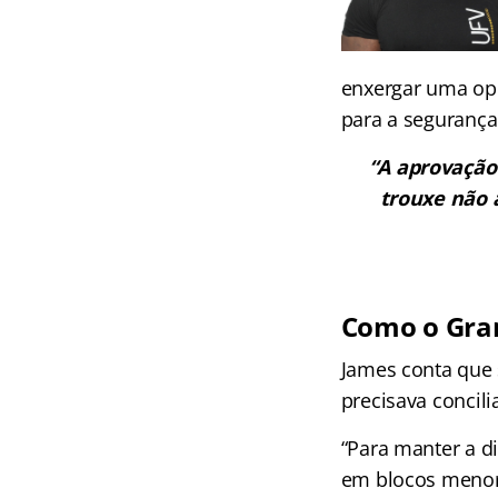
enxergar uma opo
para a segurança 
“A aprovação
trouxe não 
Como o Gran
James conta que 
precisava concil
“Para manter a di
em blocos menore