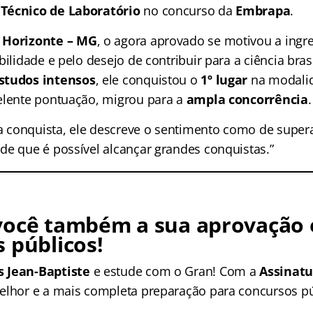
o
Técnico de Laboratório
no concurso da
Embrapa
.
 Horizonte – MG
, o agora aprovado se motivou a ingre
bilidade e pelo desejo de contribuir para a ciência bra
studos intensos
, ele conquistou o
1º lugar
na modalid
elente pontuação, migrou para a
ampla concorrência
.
e a conquista, ele descreve o sentimento como de super
de que é possível alcançar grandes conquistas.”
você também a sua aprovação
 públicos!
 Jean-Baptiste
e estude com
o Gran! Com a
Assinatu
elhor e a mais completa preparação para concursos pú