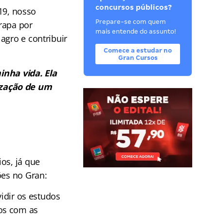
concursos públicos?
19, nosso
Prepare-se com quem
rapa por
mais entende do assunto!
agro e contribuir
Comece a estudar no
Gran Cursos
nha vida. Ela
ização de um
os, já que
ões no Gran:
vidir os estudos
os com as