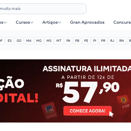
os
Cursos
Artigos
Gran Aprovados
Concurse
DF
ES
GO
MA
MG
MS
MT
PA
PB
PE
PI
PR
RJ
RN
R