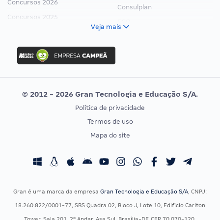
Concursos 2026
Consulplan
Concursos 2025
FCC
Veja mais
Concurso Nacional Unificado
FGV
Concurso Ibama
Idecan
Concurso MPU
Selecon
Editais publicados
Uniase
© 2012 - 2026 Gran Tecnologia e Educação S/A.
Vunesp
Política de privacidade
CONCURSOS POR PROFISSÃO
EXAME DE ORDEM
Termos de uso
Concursos Administrativos
OAB
Mapa do site
Concursos Educação
Prova OAB
Concursos Fiscais
Calendário OAB
Concursos Jurídicos
Questões OAB
Concursos Militares
Recursos OAB
Gran é uma marca da empresa
Gran Tecnologia e Educação S/A
, CNPJ:
Concursos Policiais
Exame de Ordem
18.260.822/0001-77, SBS Quadra 02, Bloco J, Lote 10, Edifício Carlton
Concursos Saúde
Tower, Sala 201, 2º Andar, Asa Sul, Brasília-DF, CEP 70.070-120.