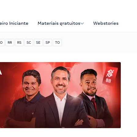
iro Iniciante
Materiais gratuitos
Webstories
O
RR
RS
SC
SE
SP
TO