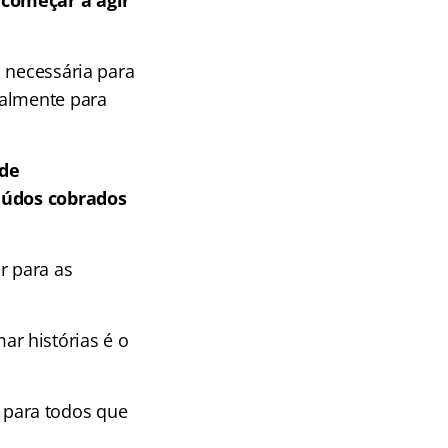
 começar a agir
 necessária para
almente para
 de
teúdos cobrados
r para as
r histórias é o
para todos que