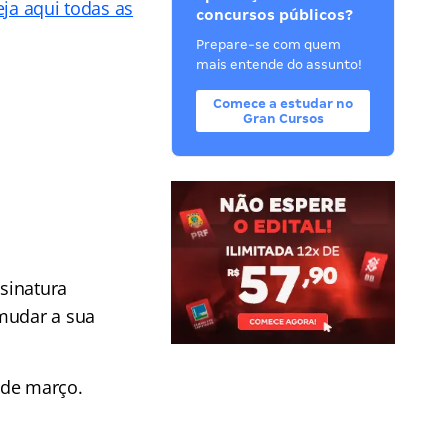
eja aqui todas as
concursos públicos?
Prepare-se com quem
mais entende do assunto!
Comece a estudar no
Gran Cursos
sinatura
 mudar a sua
 de março.