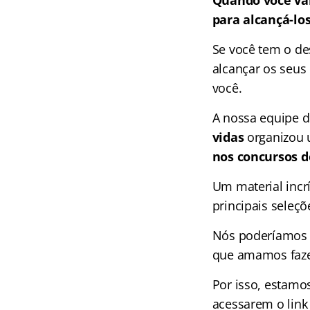
Quando você vai
para alcançá-lo
Se você tem o de
alcançar os seus 
você.
A nossa equipe 
vidas
organizou 
nos concursos de
Um material incr
principais seleçõ
Nós poderíamos c
que amamos faze
Por isso, estamo
acessarem o link