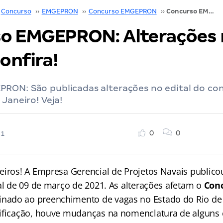
Concurso
››
EMGEPRON
››
Concurso EMGEPRON
››
Concurso EMGEPRON: Alterações no edital! Confira!
o EMGEPRON: Alterações 
Confira!
RON: São publicadas alterações no edital do con
 Janeiro! Veja!
0
0
21
eiros! A Empresa Gerencial de Projetos Navais publico
tal de 09 de março de 2021. As alterações afetam o
Con
inado ao preenchimento de vagas no Estado do Rio de 
ificação, houve mudanças na nomenclatura de alguns 