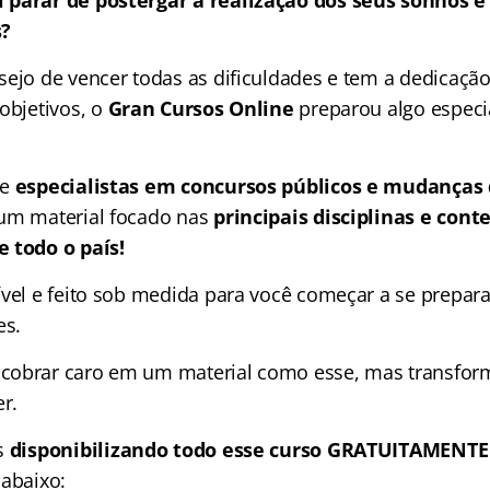
 parar de postergar a realização dos seus sonhos e
s?
sejo de vencer todas as dificuldades e tem a dedicação
objetivos, o
Gran Cursos Online
preparou algo especi
de
especialistas em concursos públicos e mudanças
um material focado nas
principais disciplinas e con
 todo o país!
ível e feito sob medida para você começar a se prepara
es.
obrar caro em um material como esse, mas transforma
r.
s
disponibilizando todo esse curso GRATUITAMENTE
 abaixo: