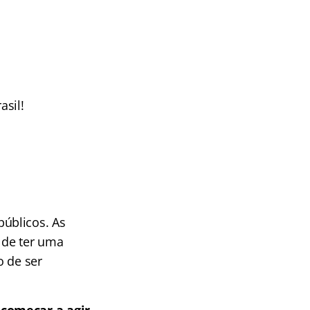
sil!
úblicos. As
 de ter uma
o de ser