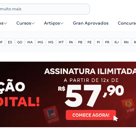
os
Cursos
Artigos
Gran Aprovados
Concurse
DF
ES
GO
MA
MG
MS
MT
PA
PB
PE
PI
PR
RJ
RN
R