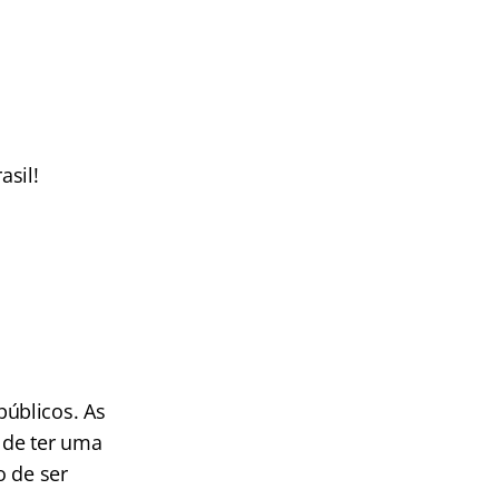
sil!
úblicos. As
 de ter uma
o de ser