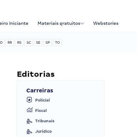
iro Iniciante
Materiais gratuitos
Webstories
O
RR
RS
SC
SE
SP
TO
Editorias
Carreiras
Policial
Fiscal
Tribunais
Jurídico