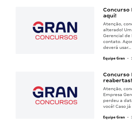
Concurso 
aqui!
Atenção, con
alterado! U
Gerencial de 
contato. Ago
deverá usar…
Equipe Gran
•
1
Concurso 
reabertas
Atenção, con
Empresa Gere
perdeu a dat
você! Caso já
Equipe Gran
•
3