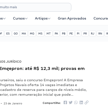
os
Cursos
Artigos
Gran Aprovados
Concurse
DF
ES
GO
MA
MG
MS
MT
PA
PB
PE
PI
PR
RJ
RN
R
OS JURÍDICO
Emgepron: até R$ 12,3 mil; provas em
urseiros, saiu o concurso Emgepron! A Empresa
Projetos Navais oferta 14 vagas imediatas e
cadastro de reserva para cargos de níveis médio,
perior, com remuneração inicial que pode…
Compartilhe:
•
23 de Janeiro