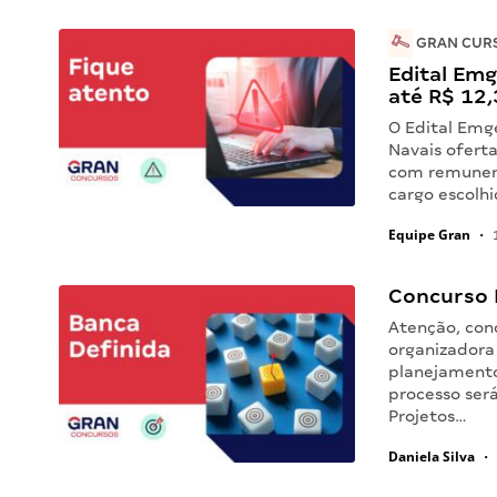
GRAN CURS
Edital Emg
até R$ 12,
O Edital Emg
Navais oferta
com remunera
cargo escolhi
Equipe Gran
•
1
Concurso 
Atenção, con
organizadora 
planejamento
processo será
Projetos…
Daniela Silva
•