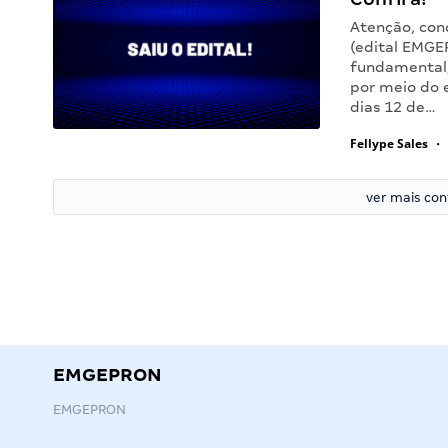
Atenção, con
(edital EMGE
fundamental, 
por meio do 
dias 12 de…
Fellype Sales
•
ver mais co
EMGEPRON
EMGEPRON