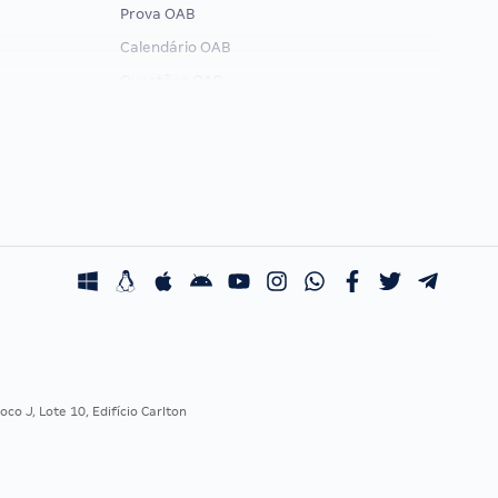
Prova OAB
Calendário OAB
Questões OAB
Recursos OAB
Exame de Ordem
co J, Lote 10, Edifício Carlton