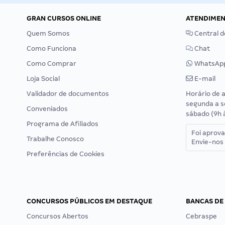
GRAN CURSOS ONLINE
ATENDIME
Quem Somos
Central d
Como Funciona
Chat
Como Comprar
WhatsAp
Loja Social
E-mail
Validador de documentos
Horário de 
segunda a s
Conveniados
sábado (9h 
Programa de Afiliados
Foi aprov
Trabalhe Conosco
Envie-nos 
Preferências de Cookies
CONCURSOS PÚBLICOS EM DESTAQUE
BANCAS DE
Concursos Abertos
Cebraspe