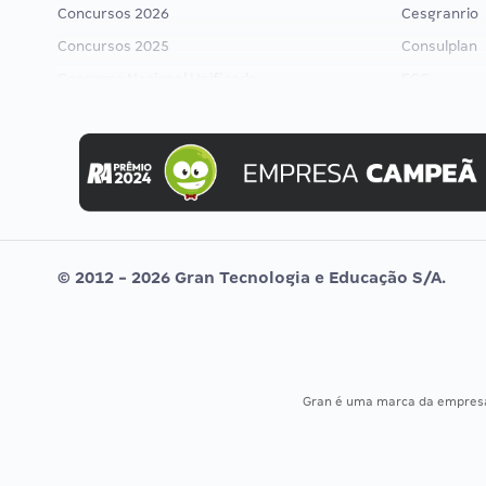
Concursos 2026
Cesgranrio
Concursos 2025
Consulplan
Concurso Nacional Unificado
FCC
Concurso Ibama
FGV
Concurso MPU
Idecan
Editais publicados
Selecon
Uniase
Vunesp
© 2012 - 2026 Gran Tecnologia e Educação S/A.
Gran é uma marca da empre