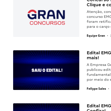
Clique e c
Atenção, con
concurso EMG
foram retific
para o cargo 
Equipe Gran
•
1
Edital EMG
mais!
A Empresa Ge
publicou edit
fundamental, 
por meio do s
Fellype Sales
•
Edital EMG
Confira!