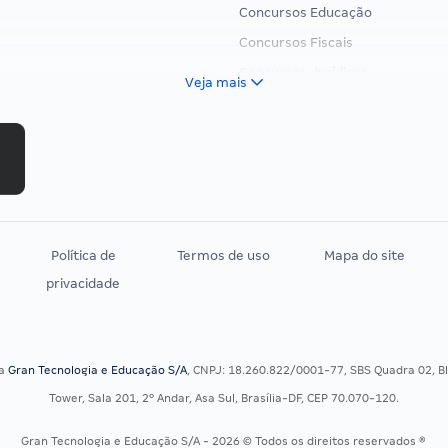
Concursos Educação
Concursos Fiscais
Concursos Jurídicos
Veja mais
Concursos Militares
Concursos Policiais
Concursos Saúde
Concursos Tribunais
Residência Multiprofissional
Política de
Termos de uso
Mapa do site
privacidade
sa
Gran Tecnologia e Educação S/A
, CNPJ: 18.260.822/0001-77, SBS Quadra 02, Blo
Tower, Sala 201, 2º Andar, Asa Sul, Brasília-DF, CEP 70.070-120.
Gran Tecnologia e Educação S/A - 2026 © Todos os direitos reservados ®