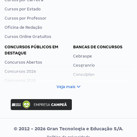
Cursos por Estado
Cursos por Professor
Oficina de Redação
Cursos Online Gratuitos
CONCURSOS PÚBLICOS EM
BANCAS DE CONCURSOS
DESTAQUE
Cebraspe
Concursos Abertos
Cesgranrio
Concursos 2026
Consulplan
Concursos 2025
FCC
Veja mais
Concurso Nacional Unificado
FGV
Concurso Ibama
Idecan
Concurso MPU
Selecon
Editais publicados
Uniase
© 2012 - 2026 Gran Tecnologia e Educação S/A.
Vunesp