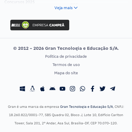
Concursos 2025
FCC
Veja mais
Concurso Nacional Unificado
FGV
Concurso Ibama
Idecan
Concurso MPU
Selecon
Editais publicados
Uniase
© 2012 - 2026 Gran Tecnologia e Educação S/A.
Vunesp
Política de privacidade
CONCURSOS POR PROFISSÃO
EXAME DE ORDEM
Termos de uso
Concursos Administrativos
OAB
Mapa do site
Concursos Educação
Prova OAB
Concursos Fiscais
Calendário OAB
Concursos Jurídicos
Questões OAB
Concursos Militares
Recursos OAB
Gran é uma marca da empresa
Gran Tecnologia e Educação S/A
, CNPJ:
Concursos Policiais
Exame de Ordem
18.260.822/0001-77, SBS Quadra 02, Bloco J, Lote 10, Edifício Carlton
Concursos Saúde
Tower, Sala 201, 2º Andar, Asa Sul, Brasília-DF, CEP 70.070-120.
Concursos Tribunais