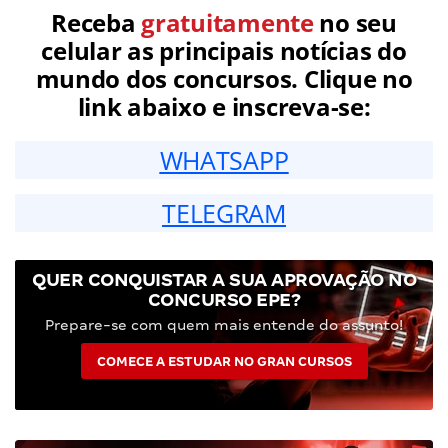
Receba
gratuitamente
no seu
celular as principais notícias do
mundo dos concursos. Clique no
link abaixo e inscreva-se:
WHATSAPP
TELEGRAM
QUER CONQUISTAR A SUA APROVAÇÃO NO
CONCURSO EPE?
Prepare-se com quem mais entende do assunto!
COMECE A ESTUDAR NO GRAN CURSOS