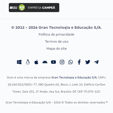
Concurso Ibama
Idecan
Concurso MPU
Selecon
Editais publicados
Uniase
© 2012 - 2026 Gran Tecnologia e Educação S/A.
Vunesp
Política de privacidade
CONCURSOS POR PROFISSÃO
EXAME DE ORDEM
Termos de uso
Concursos Administrativos
OAB
Mapa do site
Concursos Educação
Prova OAB
Concursos Fiscais
Calendário OAB
Concursos Jurídicos
Questões OAB
Concursos Militares
Recursos OAB
Gran é uma marca da empresa
Gran Tecnologia e Educação S/A
, CNPJ:
Concursos Policiais
Exame de Ordem
18.260.822/0001-77, SBS Quadra 02, Bloco J, Lote 10, Edifício Carlton
Concursos Saúde
Tower, Sala 201, 2º Andar, Asa Sul, Brasília-DF, CEP 70.070-120.
Concursos Tribunais
Gran Tecnologia e Educação S/A - 2026 © Todos os direitos reservados ®
Residência Multiprofissional