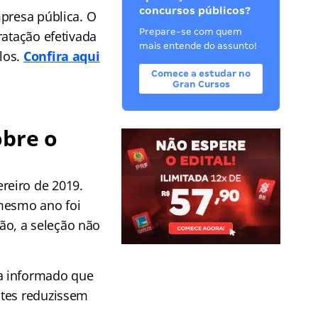
concursos públicos?
mpresa pública. O
Prepare-se com quem
ratação efetivada
mais entende do assunto!
los.
Confira aqui
Comece a estudar no
Gran Cursos
obre o
reiro de 2019.
 mesmo ano foi
ão, a seleção não
a informado que
stes reduzissem