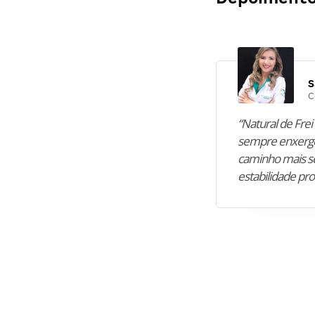
S
C
“Natural de Frei 
sempre enxergo
caminho mais se
estabilidade pro