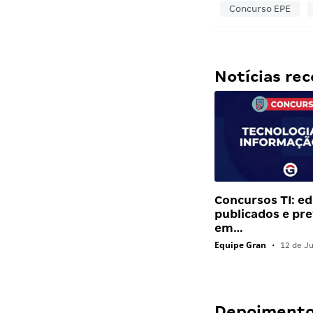
Concurso EPE
Notícias r
Concursos TI: ed
publicados e pre
em…
Equipe Gran
•
12 de J
Depoimentos