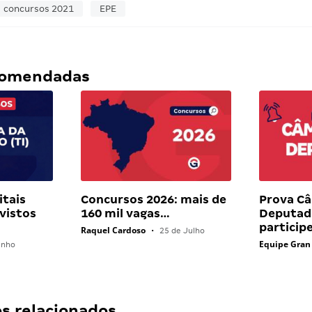
concursos 2021
EPE
ecomendadas
itais
Concursos 2026: mais de
Prova C
vistos
160 mil vagas…
Deputado
particip
Raquel Cardoso
•
25 de Julho
Equipe Gran
unho
 relacionados