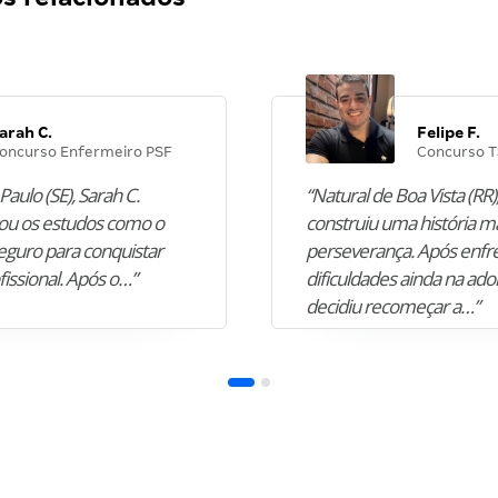
arah C.
Felipe F.
oncurso Enfermeiro PSF
Concurso T
Paulo (SE), Sarah C.
“Natural de Boa Vista (RR),
u os estudos como o
construiu uma história m
guro para conquistar
perseverança. Após enfr
fissional. Após o…”
dificuldades ainda na ado
decidiu recomeçar a…”