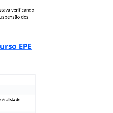
tava verificando
 suspensão dos
curso EPE
e Analista de