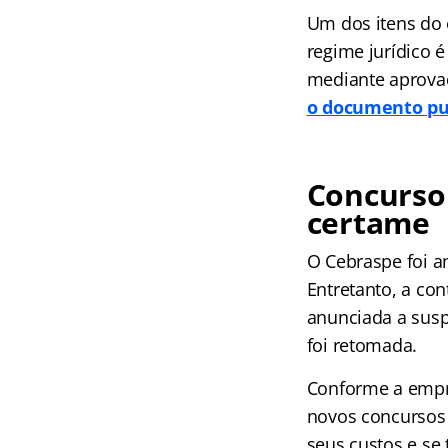
Um dos itens do 
regime jurídico 
mediante aprovaç
o documento pu
Concurso 
certame
O Cebraspe foi a
Entretanto, a co
anunciada a susp
foi retomada.
Conforme a empre
novos concursos 
seus custos e se 