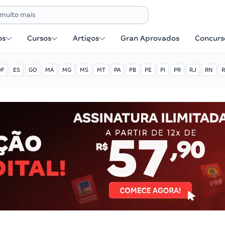
os
Cursos
Artigos
Gran Aprovados
Concurse
DF
ES
GO
MA
MG
MS
MT
PA
PB
PE
PI
PR
RJ
RN
R