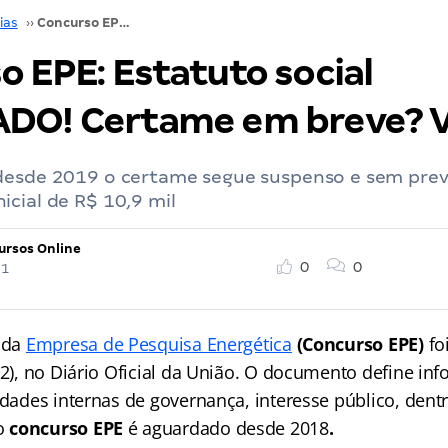
ias
››
Concurso EPE: Estatuto social PUBLICADO! Certame em breve? VEJA
o EPE: Estatuto social
DO! Certame em breve? 
desde 2019 o certame segue suspenso e sem prev
cial de R$ 10,9 mil
ursos Online
0
0
21
l da
Empresa de Pesquisa Energética
(Concurso EPE)
fo
/02), no Diário Oficial da União. O documento define i
idades internas de governança, interesse público, dentr
o
concurso EPE
é aguardado desde 2018
.