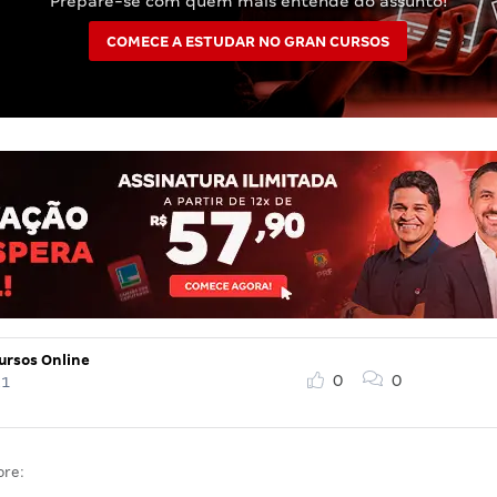
Prepare-se com quem mais entende do assunto!
COMECE A ESTUDAR NO GRAN CURSOS
ursos Online
0
0
21
bre: