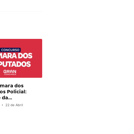
âmara dos
s Policial:
e da…
•
22 de Abril