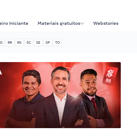
iro Iniciante
Materiais gratuitos
Webstories
O
RR
RS
SC
SE
SP
TO