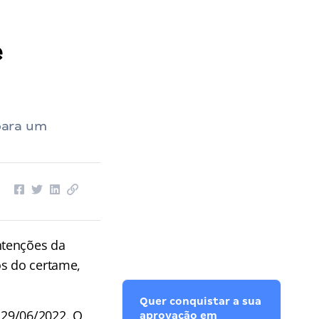
e
para um
intenções da
os do certame,
Quer conquistar a sua
 29/06/2022. O
aprovação em