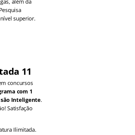
agas, além da
 Pesquisa
nível superior.
tada 11
 em concursos
grama com 1
isão Inteligente
.
o! Satisfação
tura Ilimitada.