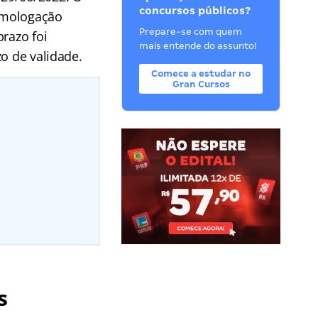
concursos públicos?
homologação
Prepare-se com quem
razo foi
mais entende do assunto!
o de validade.
Comece a estudar no
Gran Cursos
s