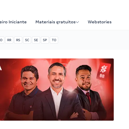
iro Iniciante
Materiais gratuitos
Webstories
O
RR
RS
SC
SE
SP
TO