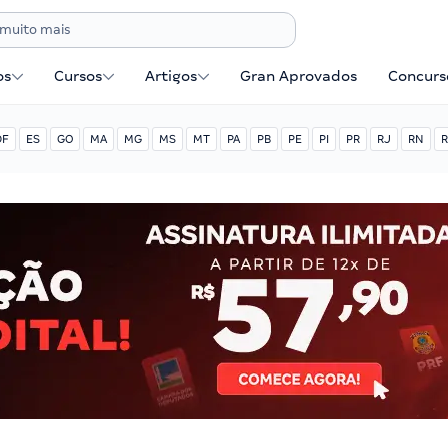
os
Cursos
Artigos
Gran Aprovados
Concurse
DF
ES
GO
MA
MG
MS
MT
PA
PB
PE
PI
PR
RJ
RN
R