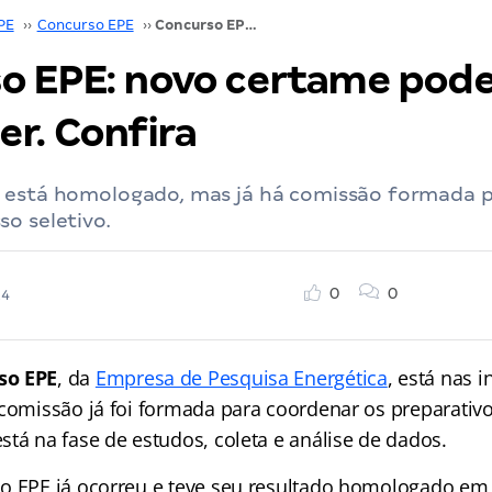
PE
››
Concurso EPE
››
Concurso EPE: novo certame pode acontecer. Confira
o EPE: novo certame pod
er. Confira
 está homologado, mas já há comissão formada 
o seletivo.
0
0
24
so EPE
, da
Empresa de Pesquisa Energética
, está nas 
 comissão já foi formada para coordenar os preparativ
tá na fase de estudos, coleta e análise de dados.
o EPE já ocorreu e teve seu resultado homologado em