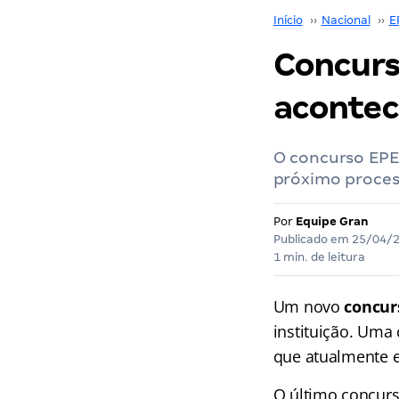
Início
››
Nacional
››
E
Concurs
acontec
O concurso EPE
próximo process
Por
Equipe Gran
Publicado em
25/04/
1 min. de leitura
Um novo
concur
instituição. Uma
que atualmente es
O último concurs