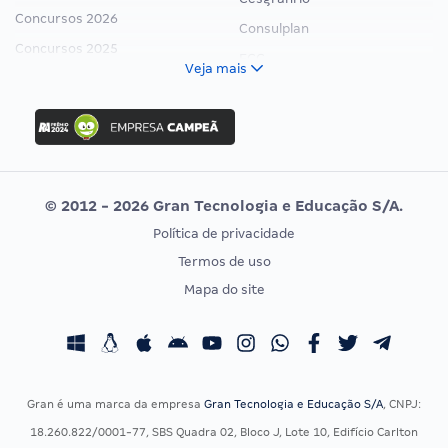
Concursos 2026
Consulplan
Concursos 2025
FCC
Veja mais
Concurso Nacional Unificado
FGV
Concurso Ibama
Idecan
Concurso MPU
Selecon
Editais publicados
Uniase
© 2012 - 2026 Gran Tecnologia e Educação S/A.
Vunesp
Política de privacidade
CONCURSOS POR PROFISSÃO
EXAME DE ORDEM
Termos de uso
Concursos Administrativos
OAB
Mapa do site
Concursos Educação
Prova OAB
Concursos Fiscais
Calendário OAB
Concursos Jurídicos
Questões OAB
Concursos Militares
Recursos OAB
Gran é uma marca da empresa
Gran Tecnologia e Educação S/A
, CNPJ:
Concursos Policiais
Exame de Ordem
18.260.822/0001-77, SBS Quadra 02, Bloco J, Lote 10, Edifício Carlton