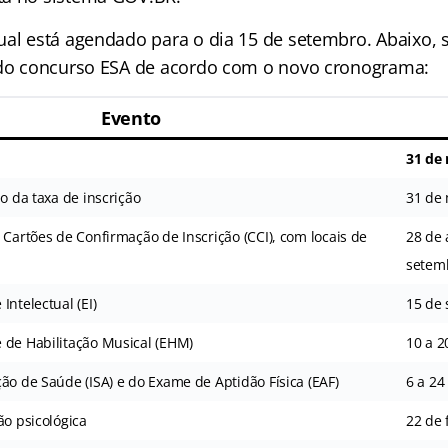
ual está agendado para o dia 15 de setembro. Abaixo,
 do concurso ESA de acordo com o novo cronograma:
Evento
31 de
ão da taxa de inscrição
31 de 
 Cartões de Confirmação de Inscrição (CCI), com locais de
28 de 
setem
Intelectual (EI)
15 de
 de Habilitação Musical (EHM)
10 a 
ão de Saúde (ISA) e do Exame de Aptidão Física (EAF)
6 a 24
ão psicológica
22 de 