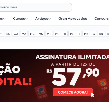
os
Cursos
Artigos
Gran Aprovados
Concurse
DF
ES
GO
MA
MG
MS
MT
PA
PB
PE
PI
PR
RJ
RN
R