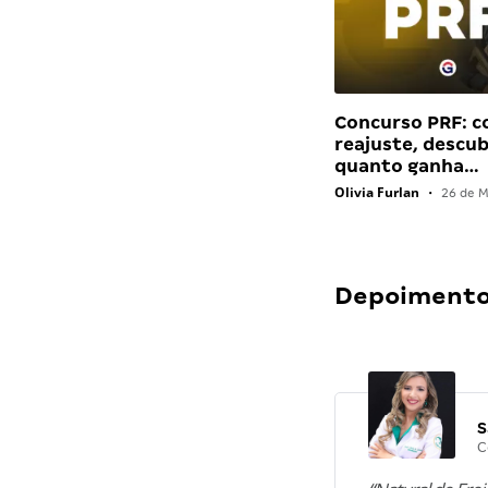
Concurso PRF: 
reajuste, descu
quanto ganha…
Olivia Furlan
•
26 de M
Depoimentos
S
C