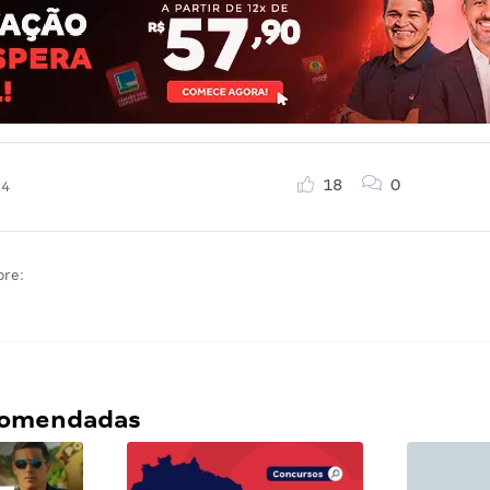
18
0
24
bre:
ecomendadas