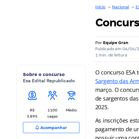
Início
››
Nacional
››
E
Concurso
Por
Equipe Gran
Publicado em
04/04/
1 min. de leitura
O concurso ESA t
Sobre o concurso
Sargento das Ar
Esa Edital Republicado
março. O concurs
de sargentos das
2025.
R$
1100
Médio
3.895
vagas
As inscrições est
Acompanhar
pagamento de uma
possuir uma con