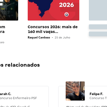
com
Concursos 2026: mais de
bra
160 mil vagas…
Raquel Cardoso
•
25 de Julho
aio
 relacionados
arah C.
Felipe F.
oncurso Enfermeiro PSF
Concurso T