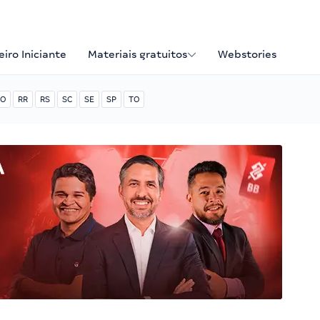
iro Iniciante
Materiais gratuitos
Webstories
O
RR
RS
SC
SE
SP
TO