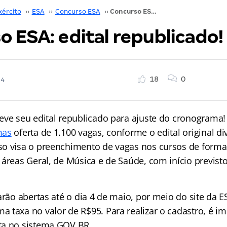
xército
››
ESA
››
Concurso ESA
››
Concurso ESA: edital republicado! Confira!
 ESA: edital republicado!
18
0
24
eve seu edital republicado para ajuste do cronograma
mas
oferta de 1.100 vagas, conforme o edital original d
o visa o preenchimento de vagas nos cursos de form
 áreas Geral, de Música e de Saúde, com início previst
arão abertas até o dia 4 de maio, por meio do site da 
 taxa no valor de R$95. Para realizar o cadastro, é im
ta no sistema GOV.BR.