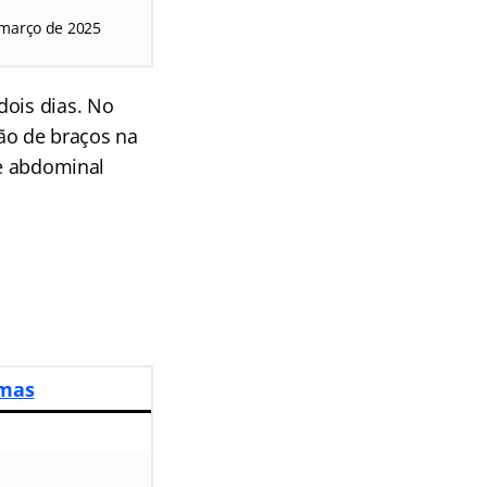
 março de 2025
dois dias. No
xão de braços na
 e abdominal
rmas