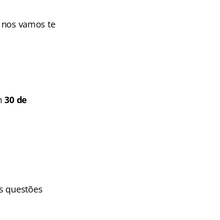
, nos vamos te
em
30 de
as questões