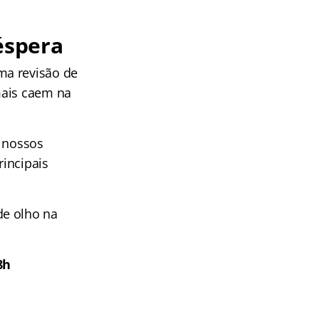
véspera
ma revisão de
mais caem na
s nossos
rincipais
de olho na
8h