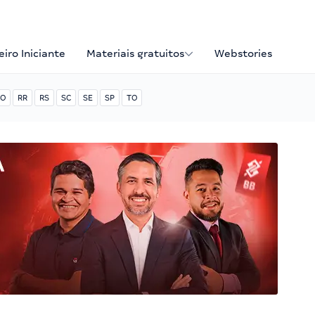
iro Iniciante
Materiais gratuitos
Webstories
O
RR
RS
SC
SE
SP
TO