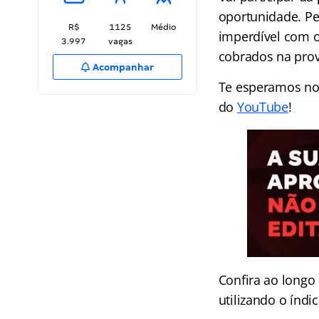
oportunidade. P
R$
1125
Médio
imperdível com o
3.997
vagas
cobrados na pro
Acompanhar
Te esperamos n
do
YouTube
!
Confira ao longo
utilizando o índi