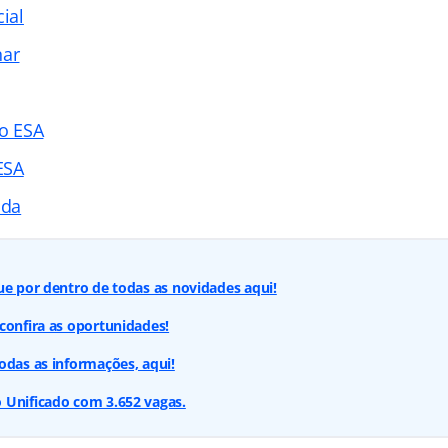
cial
nar
o ESA
ESA
ada
ue por dentro de todas as novidades aqui!
confira as oportunidades!
odas as informações, aqui!
 Unificado com 3.652 vagas.