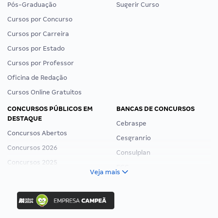
Pós-Graduação
Sugerir Curso
Cursos por Concurso
Cursos por Carreira
Cursos por Estado
Cursos por Professor
Oficina de Redação
Cursos Online Gratuitos
CONCURSOS PÚBLICOS EM
BANCAS DE CONCURSOS
DESTAQUE
Cebraspe
Concursos Abertos
Cesgranrio
Concursos 2026
Consulplan
Concursos 2025
FCC
Veja mais
Concurso Nacional Unificado
FGV
Concurso Ibama
Idecan
Concurso MPU
Selecon