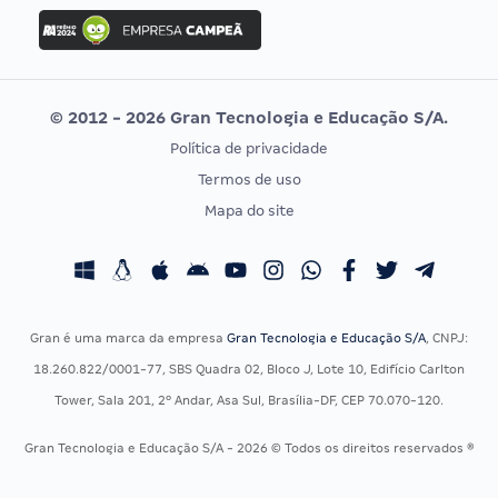
Concurso Ibama
Idecan
Concurso MPU
Selecon
Editais publicados
Uniase
© 2012 - 2026 Gran Tecnologia e Educação S/A.
Vunesp
Política de privacidade
CONCURSOS POR PROFISSÃO
EXAME DE ORDEM
Termos de uso
Concursos Administrativos
OAB
Mapa do site
Concursos Educação
Prova OAB
Concursos Fiscais
Calendário OAB
Concursos Jurídicos
Questões OAB
Concursos Militares
Recursos OAB
Gran é uma marca da empresa
Gran Tecnologia e Educação S/A
, CNPJ:
Concursos Policiais
Exame de Ordem
18.260.822/0001-77, SBS Quadra 02, Bloco J, Lote 10, Edifício Carlton
Concursos Saúde
Tower, Sala 201, 2º Andar, Asa Sul, Brasília-DF, CEP 70.070-120.
Concursos Tribunais
Gran Tecnologia e Educação S/A - 2026 © Todos os direitos reservados ®
Residência Multiprofissional