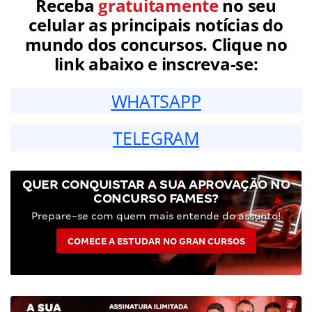
Receba
gratuitamente
no seu
celular as principais notícias do
mundo dos concursos. Clique no
link abaixo e inscreva-se:
WHATSAPP
TELEGRAM
QUER CONQUISTAR A SUA APROVAÇÃO NO
CONCURSO FAMES?
Prepare-se com quem mais entende do assunto!
COMECE A ESTUDAR NO GRAN CURSOS