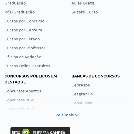
Graduação
Aulas Grátis
Pós-Graduação
Sugerir Curso
Cursos por Concurso
Cursos por Carreira
Cursos por Estado
Cursos por Professor
Oficina de Redação
Cursos Online Gratuitos
CONCURSOS PÚBLICOS EM
BANCAS DE CONCURSOS
DESTAQUE
Cebraspe
Concursos Abertos
Cesgranrio
Concursos 2026
Consulplan
Concursos 2025
FCC
Veja mais
Concurso Nacional Unificado
FGV
Concurso Ibama
Idecan