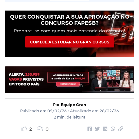
QUER CONQUISTAR A SUA APROVAÇÃO NO
CONCURSO FAPESB?
Prepare-se com quem mais entende do assunto!
COMECE A ESTUDAR NO GRAN CURSOS
Por
Equipe Gran
Publicado em
05/02/26
• Atualizado em
28/02/26
2 min. de leitura
2
0