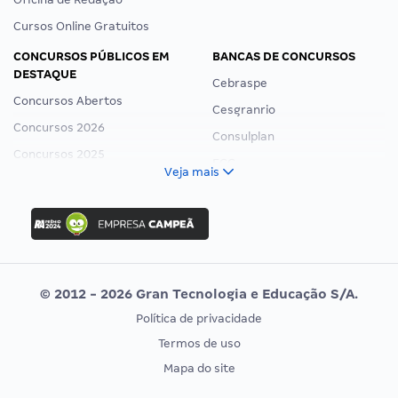
Cursos Online Gratuitos
CONCURSOS PÚBLICOS EM
BANCAS DE CONCURSOS
DESTAQUE
Cebraspe
Concursos Abertos
Cesgranrio
Concursos 2026
Consulplan
Concursos 2025
FCC
Veja mais
Concurso Nacional Unificado
FGV
Concurso Ibama
Idecan
Concurso MPU
Selecon
Editais publicados
Uniase
© 2012 - 2026 Gran Tecnologia e Educação S/A.
Vunesp
Política de privacidade
CONCURSOS POR PROFISSÃO
EXAME DE ORDEM
Termos de uso
Concursos Administrativos
OAB
Mapa do site
Concursos Educação
Prova OAB