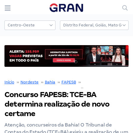
Início
››
Nordeste
››
Bahia
››
FAPESB
››
Concurso FAPESB
››
Concurso FAPESB: TCE-BA
determina realização de novo
certame
Atenção, concurseiros da Bahia! O Tribunal de
Contas do Estado (TCE-BA) exigiu a realização de um