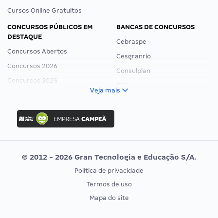
Cursos Online Gratuitos
CONCURSOS PÚBLICOS EM
BANCAS DE CONCURSOS
DESTAQUE
Cebraspe
Concursos Abertos
Cesgranrio
Concursos 2026
Consulplan
Concursos 2025
FCC
Veja mais
Concurso Nacional Unificado
FGV
Concurso Ibama
Idecan
Concurso MPU
Selecon
Editais publicados
Uniase
© 2012 - 2026 Gran Tecnologia e Educação S/A.
Vunesp
Política de privacidade
CONCURSOS POR PROFISSÃO
EXAME DE ORDEM
Termos de uso
Concursos Administrativos
OAB
Mapa do site
Concursos Educação
Prova OAB