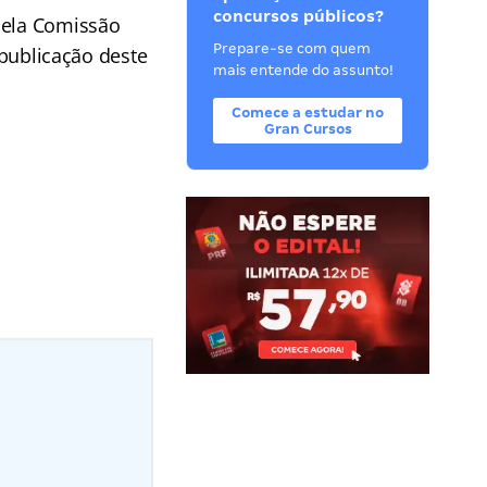
concursos públicos?
pela Comissão
Prepare-se com quem
 publicação deste
mais entende do assunto!
Comece a estudar no
Gran Cursos