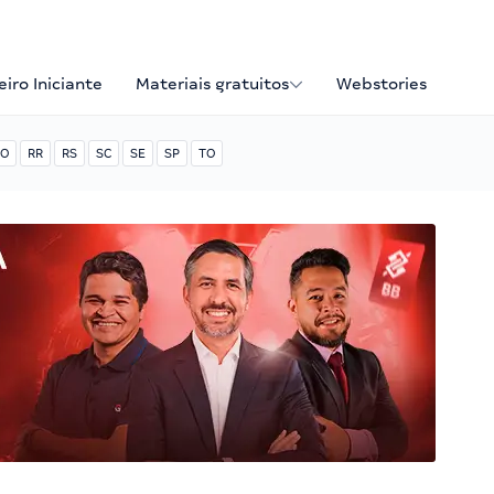
iro Iniciante
Materiais gratuitos
Webstories
O
RR
RS
SC
SE
SP
TO