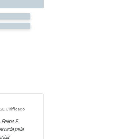
Diana M.
SE Unificado
Concurso SEPLAG CE
 Felipe F.
“Natural de Juazeiro do Norte (CE),
arcada pela
M. encontrou nos estudos o cami
entar
para construir uma nova fase da vi