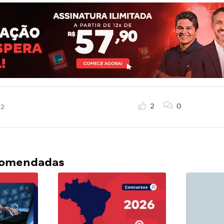
2
0
22
ecomendadas