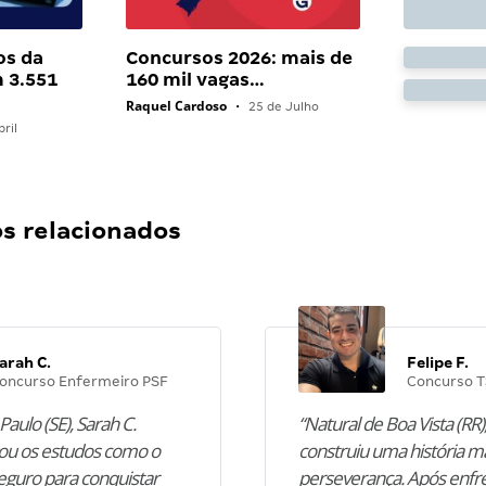
os da
Concursos 2026: mais de
 3.551
160 mil vagas…
Raquel Cardoso
•
25 de Julho
ril
 relacionados
arah C.
Felipe F.
oncurso Enfermeiro PSF
Concurso T
Paulo (SE), Sarah C.
“Natural de Boa Vista (RR),
u os estudos como o
construiu uma história m
guro para conquistar
perseverança. Após enfr