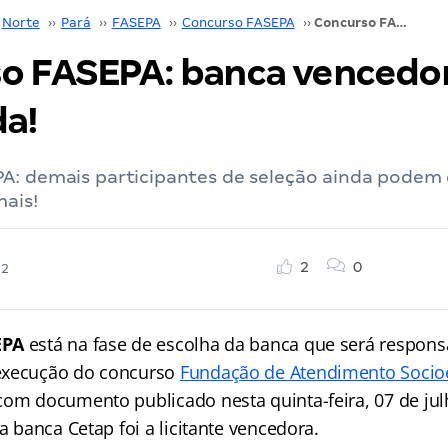
Norte
››
Pará
››
FASEPA
››
Concurso FASEPA
››
Concurso FASEPA: banca vencedora divulgada!
o FASEPA: banca vencedo
da!
A: demais participantes de seleção ainda podem
mais!
2
0
22
EPA
está na fase de escolha da banca que será respons
execução do concurso
Fundação de Atendimento Socio
com documento publicado nesta quinta-feira, 07 de jul
 a banca Cetap foi a licitante vencedora.