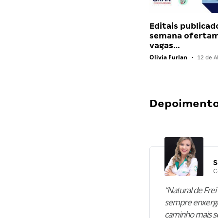
Editais publicad
semana ofertam
vagas…
Olivia Furlan
•
12 de Ab
Depoimentos
S
C
“Natural de Frei 
sempre enxergo
caminho mais se