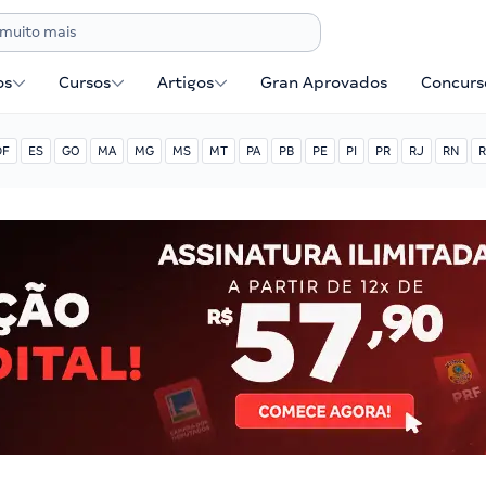
os
Cursos
Artigos
Gran Aprovados
Concurse
DF
ES
GO
MA
MG
MS
MT
PA
PB
PE
PI
PR
RJ
RN
R