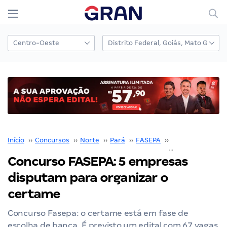
Início
››
Concursos
››
Norte
››
Pará
››
FASEPA
››
Concurso FASEP
Concurso FASEPA: 5 empresas
disputam para organizar o
certame
Concurso Fasepa: o certame está em fase de
escolha de banca. É previsto um edital com 67 vagas