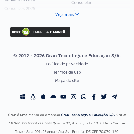
Consulplan
Concursos 2025
FCC
Veja mais
Concurso Nacional Unificado
FGV
Concurso Ibama
Idecan
Concurso MPU
Selecon
Editais publicados
Uniase
© 2012 - 2026 Gran Tecnologia e Educação S/A.
Vunesp
Política de privacidade
CONCURSOS POR PROFISSÃO
EXAME DE ORDEM
Termos de uso
Concursos Administrativos
OAB
Mapa do site
Concursos Educação
Prova OAB
Concursos Fiscais
Calendário OAB
Concursos Jurídicos
Questões OAB
Concursos Militares
Recursos OAB
Gran é uma marca da empresa
Gran Tecnologia e Educação S/A
, CNPJ:
Concursos Policiais
Exame de Ordem
18.260.822/0001-77, SBS Quadra 02, Bloco J, Lote 10, Edifício Carlton
Concursos Saúde
Tower, Sala 201, 2º Andar, Asa Sul, Brasília-DF, CEP 70.070-120.