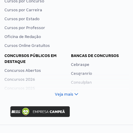
Cursos por Concurso
Cursos por Carreira
Cursos por Estado
Cursos por Professor
Oficina de Redação
Cursos Online Gratuitos
CONCURSOS PÚBLICOS EM
BANCAS DE CONCURSOS
DESTAQUE
Cebraspe
Concursos Abertos
Cesgranrio
Concursos 2026
Consulplan
Concursos 2025
FCC
Veja mais
Concurso Nacional Unificado
FGV
Concurso Ibama
Idecan
Concurso MPU
Selecon
Editais publicados
Uniase