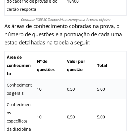
do caderno de provas e do
18h00
cartão-resposta
Concurso FCEE SC Temporários: cronograma da prova objetiva
As áreas de conhecimento cobradas na prova, o
número de questões e a pontuação de cada uma
estão detalhadas na tabela a seguir:
Área de
Nº de
Valor por
conhecimen
Total
questões
questão
to
Conheciment
10
0,50
5,00
os gerais
Conheciment
os
10
0,50
5,00
específicos
da disciplina