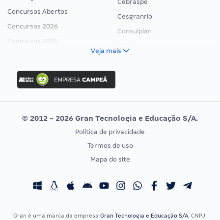
Cebraspe
Concursos Abertos
Cesgranrio
Concursos 2026
Consulplan
Concursos 2025
FCC
Veja mais
Concurso Nacional Unificado
FGV
Concurso Ibama
Idecan
Concurso MPU
Selecon
Editais publicados
Uniase
© 2012 - 2026 Gran Tecnologia e Educação S/A.
Vunesp
Política de privacidade
CONCURSOS POR PROFISSÃO
EXAME DE ORDEM
Termos de uso
Concursos Administrativos
OAB
Mapa do site
Concursos Educação
Prova OAB
Concursos Fiscais
Calendário OAB
Concursos Jurídicos
Questões OAB
Concursos Militares
Recursos OAB
Gran é uma marca da empresa
Gran Tecnologia e Educação S/A
, CNPJ: