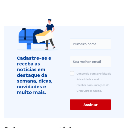
Cadastre-se e
receba as
notícias em
Concordo com a Política de
destaque da
Privacidade e aceito
semana, dicas,
receber comunicações do
novidades e
Gran Cursos Online.
muito mais.