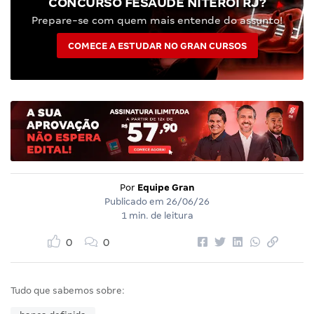
CONCURSO FESAÚDE NITERÓI RJ?
Prepare-se com quem mais entende do assunto!
COMECE A ESTUDAR NO GRAN CURSOS
Por
Equipe Gran
Publicado em
26/06/26
1 min. de leitura
0
0
Tudo que sabemos sobre: