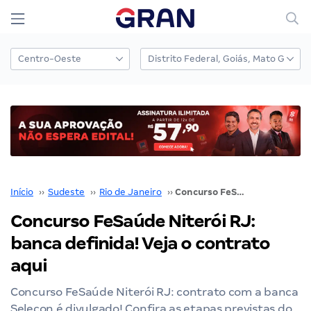
Início
››
Sudeste
››
Rio de Janeiro
››
Concurso FeSaúde Niterói RJ: banca definida! Veja o contrato aqui
Concurso FeSaúde Niterói RJ:
banca definida! Veja o contrato
aqui
Concurso FeSaúde Niterói RJ: contrato com a banca
Selecon é divulgado! Confira as etapas previstas do