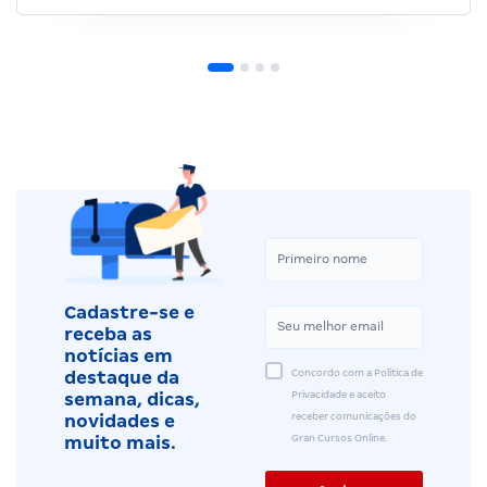
Cadastre-se e
receba as
notícias em
Concordo com a Política de
destaque da
Privacidade e aceito
semana, dicas,
receber comunicações do
novidades e
Gran Cursos Online.
muito mais.