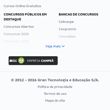
Cursos Online Gratuitos
CONCURSOS PÚBLICOS EM
BANCAS DE CONCURSOS
DESTAQUE
Cebraspe
Concursos Abertos
Cesgranrio
Concursos 2026
Consulplan
Concursos 2025
FCC
Veja mais
Concurso Nacional Unificado
FGV
Concurso Ibama
Idecan
Concurso MPU
Selecon
Editais publicados
Uniase
© 2012 - 2026 Gran Tecnologia e Educação S/A.
Vunesp
Política de privacidade
CONCURSOS POR PROFISSÃO
EXAME DE ORDEM
Termos de uso
Concursos Administrativos
OAB
Mapa do site
Concursos Educação
Prova OAB