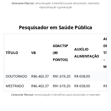
Concurso Fiocruz
: remuneração e benefícios para doutorado, mestrado,
especialização e graduação
Pesquisador em Saúde Pública
ADI
GDACTSP
DE
AUXÍLIO
TÍTULO
VB
(80
TIT
ALIMENTAÇÃO
PONTOS)
–
MES
DOUTORADO
R$6.463,37
R$1.619,20
R$ 658,00
MESTRADO
R$6.463,37
R$1.619,20
R$ 658,00
R$2.
Concurso Fiocruz
: remuneração e benefícios para doutorado e mestrado