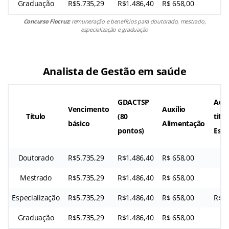
Graduação
R$5.735,29
R$1.486,40
R$ 658,00
Concurso Fiocruz:
remuneração e benefícios para doutorado, mestrado,
especialização e graduação
Analista de Gestão em saúde
GDACTSP
Adic
Vencimento
Auxílio
Título
(80
titu
básico
Alimentação
pontos)
Espe
Doutorado
R$5.735,29
R$1.486,40
R$ 658,00
Mestrado
R$5.735,29
R$1.486,40
R$ 658,00
Especialização
R$5.735,29
R$1.486,40
R$ 658,00
R$1.
Graduação
R$5.735,29
R$1.486,40
R$ 658,00