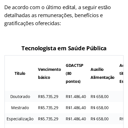
De acordo com o último edital, a seguir estão
detalhadas as remunerações, benefícios e
gratificações oferecidas:
Tecnologista em Saúde Pública
GDACTSP
Adic
Vencimento
Auxílio
Título
(80
titu
básico
Alimentação
pontos)
Espe
Doutorado
R$5.735,29
R$1.486,40
R$ 658,00
Mestrado
R$5.735,29
R$1.486,40
R$ 658,00
Especialização
R$5.735,29
R$1.486,40
R$ 658,00
R$1.