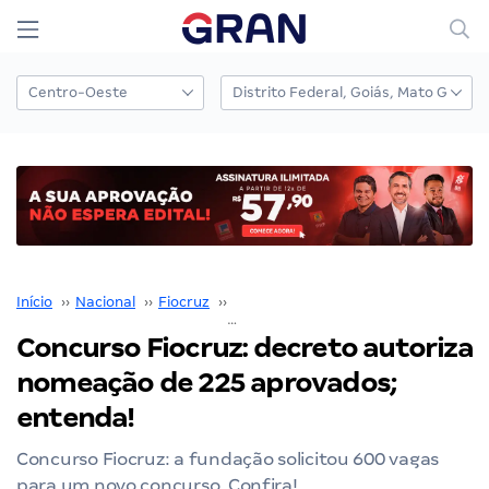
Início
››
Nacional
››
Fiocruz
››
Concurso Fiocruz
››
Concurso Fiocruz: decreto autoriza nomeação de 225 aprovados; entenda!
Concurso Fiocruz: decreto autoriza
nomeação de 225 aprovados;
entenda!
Concurso Fiocruz: a fundação solicitou 600 vagas
para um novo concurso. Confira!