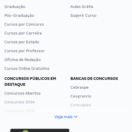
Graduação
Aulas Grátis
Pós-Graduação
Sugerir Curso
Cursos por Concurso
Cursos por Carreira
Cursos por Estado
Cursos por Professor
Oficina de Redação
Cursos Online Gratuitos
CONCURSOS PÚBLICOS EM
BANCAS DE CONCURSOS
DESTAQUE
Cebraspe
Concursos Abertos
Cesgranrio
Concursos 2026
Consulplan
Concursos 2025
FCC
Veja mais
Concurso Nacional Unificado
FGV
Concurso Ibama
Idecan