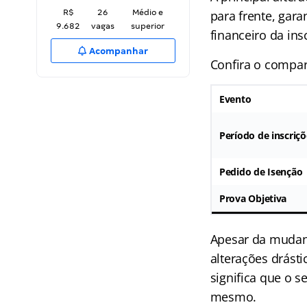
R$
26
Médio e
para frente, gar
9.682
vagas
superior
financeiro da ins
Acompanhar
Confira o compar
Evento
Período de inscriçõ
Pedido de Isenção
Prova Objetiva
Apesar da mudanç
alterações drást
significa que o s
mesmo.