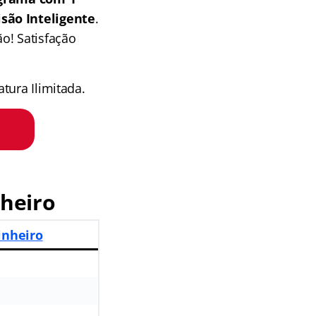
isão Inteligente
.
o! Satisfação
tura Ilimitada.
heiro
inheiro