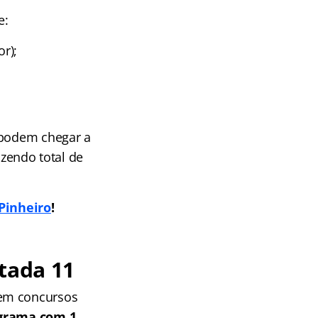
e:
or);
 podem chegar a
azendo total de
Pinheiro
!
tada 11
 em concursos
grama com 1