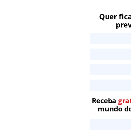
Quer fic
prev
Receba
gra
mundo dos