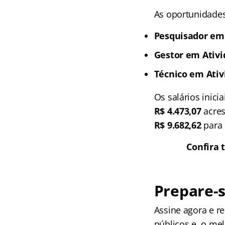
As oportunidades
Pesquisador em 
Gestor em Ativi
Técnico em Ativ
Os salários inic
R$ 4.473,07
acres
R$ 9.682,62
para 
Confira 
Prepare-s
Assine agora e 
públicos e, o me