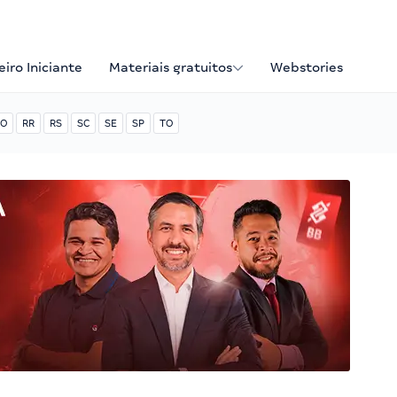
iro Iniciante
Materiais gratuitos
Webstories
O
RR
RS
SC
SE
SP
TO