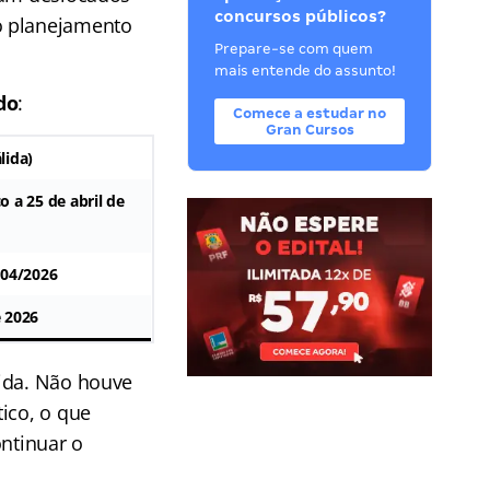
concursos públicos?
o planejamento
Prepare-se com quem
mais entende do assunto!
do
:
Comece a estudar no
Gran Cursos
lida)
o a 25 de abril de
/04/2026
 2026
tida. Não houve
ico, o que
ontinuar o