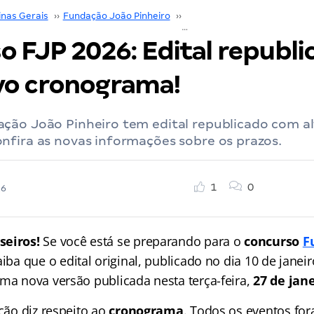
inas Gerais
››
Fundação João Pinheiro
››
Concurso Fundação João Pin
o FJP 2026: Edital republi
o cronograma!
ção João Pinheiro tem edital republicado com a
nfira as novas informações sobre os prazos.
1
0
26
seiros!
Se você está se preparando para o
concurso
F
aiba que o edital original, publicado no dia 10 de janeir
uma nova versão publicada nesta terça-feira,
27 de jan
ação diz respeito ao
cronograma
. Todos os eventos fo