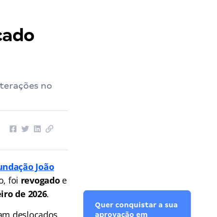
heiro
››
Concurso FJP 2026: Edital republicado com novo cronograma!
cado
lterações no
undação João
o, foi
revogado
e
eiro de 2026
.
Quer conquistar a sua
ram deslocados
aprovação em