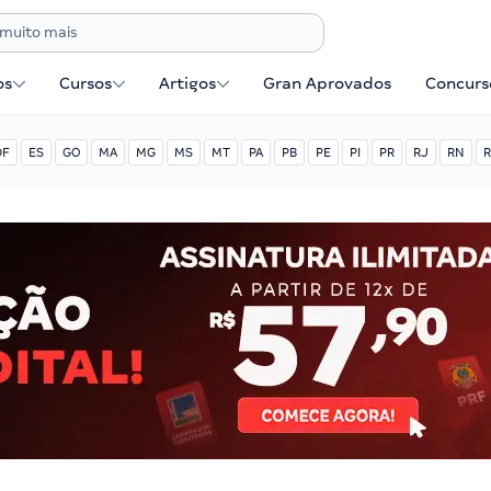
os
Cursos
Artigos
Gran Aprovados
Concurse
DF
ES
GO
MA
MG
MS
MT
PA
PB
PE
PI
PR
RJ
RN
R