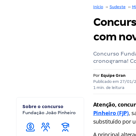
Início
››
Sudeste
››
M
Concurs
com nov
Concurso Funda
cronograma! Co
Por
Equipe Gran
Publicado em
27/01/
1 min. de leitura
Atenção, concur
Sobre o concurso
Pinheiro (FJP)
, s
Fundação João Pinheiro
substituído por 
A principal alter