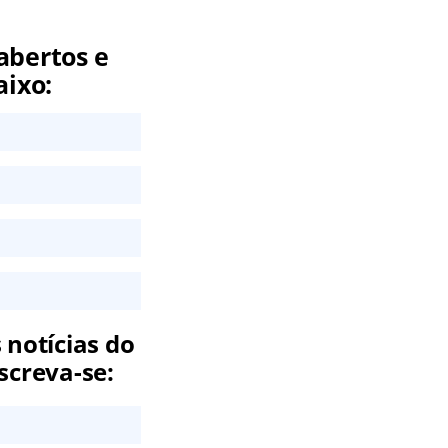
abertos e
aixo:
 notícias do
screva-se: