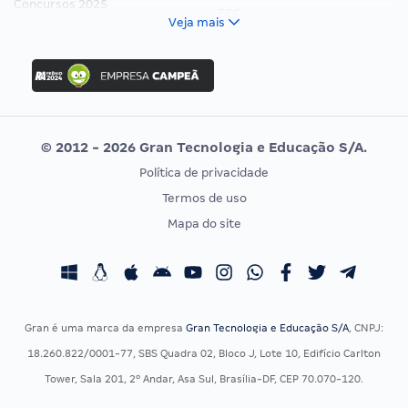
Concursos 2025
FCC
Veja mais
Concurso Nacional Unificado
FGV
Concurso Ibama
Idecan
Concurso MPU
Selecon
Editais publicados
Uniase
© 2012 - 2026 Gran Tecnologia e Educação S/A.
Vunesp
Política de privacidade
CONCURSOS POR PROFISSÃO
EXAME DE ORDEM
Termos de uso
Concursos Administrativos
OAB
Mapa do site
Concursos Educação
Prova OAB
Concursos Fiscais
Calendário OAB
Concursos Jurídicos
Questões OAB
Concursos Militares
Recursos OAB
Gran é uma marca da empresa
Gran Tecnologia e Educação S/A
, CNPJ:
Concursos Policiais
Exame de Ordem
18.260.822/0001-77, SBS Quadra 02, Bloco J, Lote 10, Edifício Carlton
Concursos Saúde
Tower, Sala 201, 2º Andar, Asa Sul, Brasília-DF, CEP 70.070-120.
Concursos Tribunais